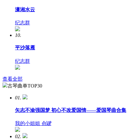
潇湘水云
纪志群
10.
平沙落雁
纪志群
查看全部
古琴曲单TOP30
01.
矢志不渝强国梦 初心不改爱国情——爱国琴曲合集
我的小姐姐
创建
02.