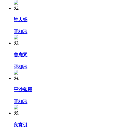
02.
神人畅
胥柳汛
03.
普庵咒
胥柳汛
04.
平沙落雁
胥柳汛
05.
良宵引