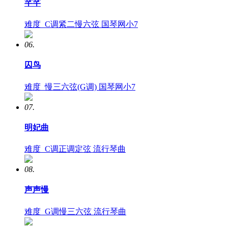
芊芊
难度
C调紧二慢六弦
国琴网小7
06.
囚鸟
难度
慢三六弦(G调)
国琴网小7
07.
明妃曲
难度
C调正调定弦
流行琴曲
08.
声声慢
难度
G调慢三六弦
流行琴曲