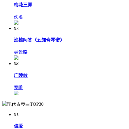
梅花三弄
佚名
07.
渔樵问答《五知斋琴谱》
吴景略
08.
广陵散
窦唯
现代古琴曲TOP30
01.
偏爱