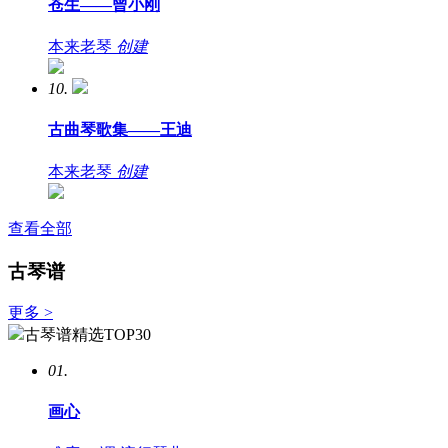
苍生——曾小刚
本来老琴
创建
10.
古曲琴歌集——王迪
本来老琴
创建
查看全部
古琴谱
更多 >
古琴谱精选TOP30
01.
画心