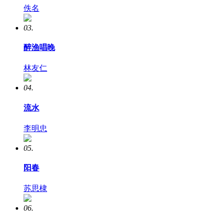
佚名
03.
醉渔唱晚
林友仁
04.
流水
李明忠
05.
阳春
苏思棣
06.