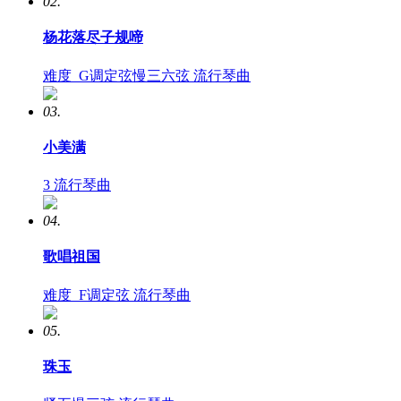
02.
杨花落尽子规啼
难度
G调定弦慢三六弦
流行琴曲
03.
小美满
3
流行琴曲
04.
歌唱祖国
难度
F调定弦
流行琴曲
05.
珠玉