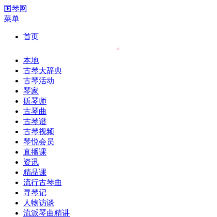
国琴网
菜单
首页
本地
古琴大辞典
古琴活动
琴家
斫琴师
古琴曲
古琴谱
古琴视频
琴悦会员
直播课
资讯
精品课
流行古琴曲
寻琴记
人物访谈
流派琴曲精讲