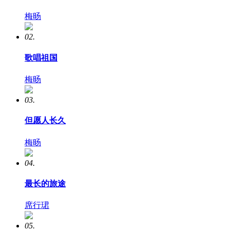
梅旸
02.
歌唱祖国
梅旸
03.
但愿人长久
梅旸
04.
最长的旅途
席行珺
05.