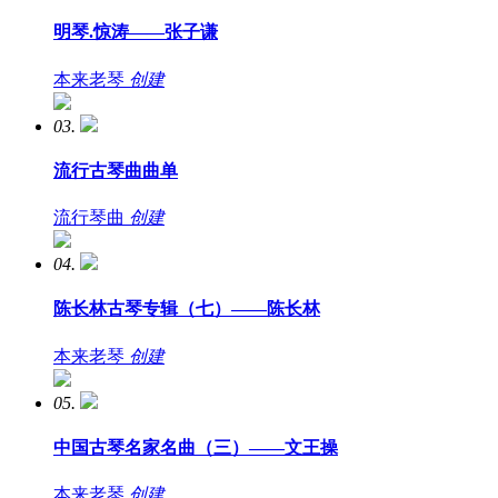
明琴.惊涛——张子谦
本来老琴
创建
03.
流行古琴曲曲单
流行琴曲
创建
04.
陈长林古琴专辑（七）——陈长林
本来老琴
创建
05.
中国古琴名家名曲（三）——文王操
本来老琴
创建