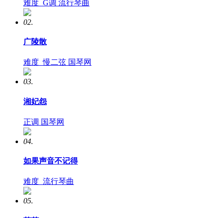
难度
G调
流行琴曲
02.
广陵散
难度
慢二弦
国琴网
03.
湘妃怨
正调
国琴网
04.
如果声音不记得
难度
流行琴曲
05.