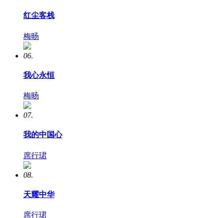
红尘客栈
梅旸
06.
我心永恒
梅旸
07.
我的中国心
席行珺
08.
天耀中华
席行珺