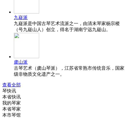
九嶷派
九嶷派是中国古琴艺术流派之一，由清末琴家杨宗稷
（号九嶷山人）创立，得名于湖南宁远九嶷山。
虞山派
古琴艺术（虞山琴派），江苏省常熟市传统音乐，国家
级非物质文化遗产之一。
查看全部
琴快讯
本省快讯
我的琴家
本省琴家
本市琴馆