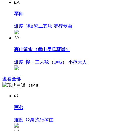
09.
琴师
难度
降B紧二五弦
流行琴曲
10.
高山流水（虞山吴氏琴谱）
难度
慢一三六弦（1=G）
小范大人
查看全部
现代曲谱TOP30
01.
画心
难度
G调
流行琴曲