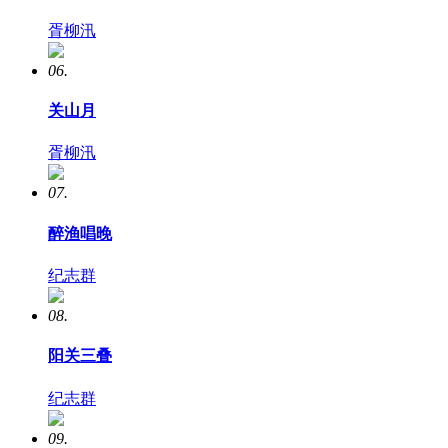
胥柳汛
06.
关山月
胥柳汛
07.
醉渔唱晚
纪志群
08.
阳关三叠
纪志群
09.