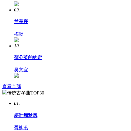
09.
兰亭序
梅旸
10.
蒲公英的约定
吴文宜
查看全部
传统古琴曲TOP30
01.
梧叶舞秋风
胥柳汛