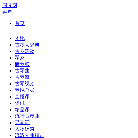
国琴网
菜单
首页
本地
古琴大辞典
古琴活动
琴家
斫琴师
古琴曲
古琴谱
古琴视频
琴悦会员
直播课
资讯
精品课
流行古琴曲
寻琴记
人物访谈
流派琴曲精讲