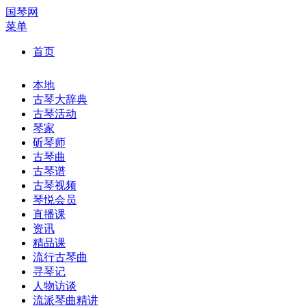
国琴网
菜单
首页
本地
古琴大辞典
古琴活动
琴家
斫琴师
古琴曲
古琴谱
古琴视频
琴悦会员
直播课
资讯
精品课
流行古琴曲
寻琴记
人物访谈
流派琴曲精讲