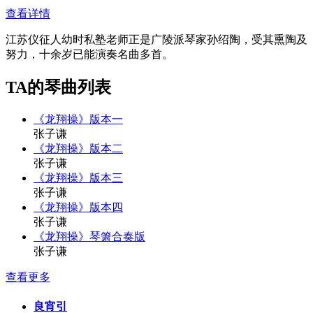
查看详情
江苏仪征人幼时私塾老师正是广陵派琴家孙绍陶，受其熏陶及
努力，十余岁已能演奏名曲多首。
TA的琴曲列表
《龙翔操》版本一
张子谦
《龙翔操》版本二
张子谦
《龙翔操》版本三
张子谦
《龙翔操》版本四
张子谦
《龙翔操》琴箫合奏版
张子谦
查看更多
良宵引