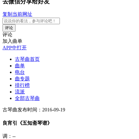
去微信分享给好友
复制当前网址
评论
评论
加入曲单
APP中打开
古琴曲首页
曲单
电台
曲专题
排行榜
流派
全部古琴曲
古琴曲
发布时间：2016-09-19
良宵引《五知斋琴谱》
调：--