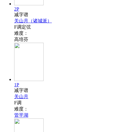
2P
减字谱
关山月（诸城派）
F调定弦
难度：
高培芬
1P
减字谱
关山月
F调
难度：
管平湖