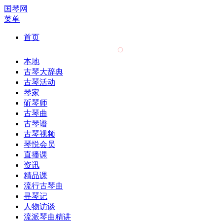
国琴网
菜单
首页
本地
古琴大辞典
古琴活动
琴家
斫琴师
古琴曲
古琴谱
古琴视频
琴悦会员
直播课
资讯
精品课
流行古琴曲
寻琴记
人物访谈
流派琴曲精讲