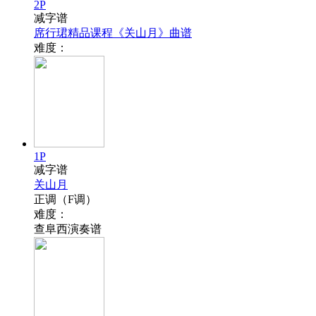
2P
减字谱
席行珺精品课程《关山月》曲谱
难度：
1P
减字谱
关山月
正调（F调）
难度：
查阜西演奏谱