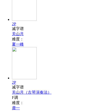
2P
减字谱
关山月
难度：
夏一峰
2P
减字谱
关山月（古琴演奏法）
F调
难度：
龚一