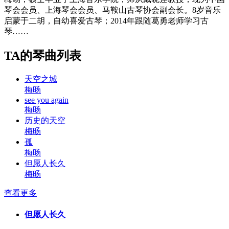
琴会会员、上海琴会会员、马鞍山古琴协会副会长。8岁音乐
启蒙于二胡，自幼喜爱古琴；2014年跟随葛勇老师学习古
琴……
TA的琴曲列表
天空之城
梅旸
see you again
梅旸
历史的天空
梅旸
孤
梅旸
但愿人长久
梅旸
查看更多
但愿人长久