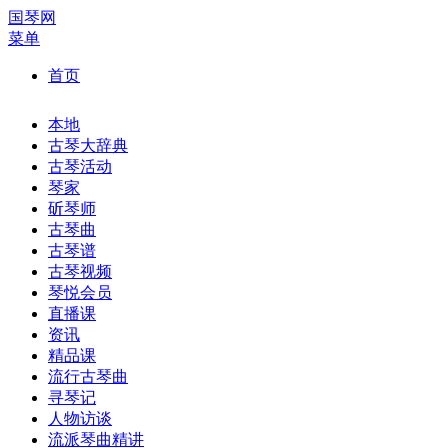
国琴网
菜单
首页
本地
古琴大辞典
古琴活动
琴家
斫琴师
古琴曲
古琴谱
古琴视频
琴悦会员
直播课
资讯
精品课
流行古琴曲
寻琴记
人物访谈
流派琴曲精讲