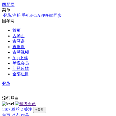
国琴网
菜单
登录/注册
手机/PC/APP多端同步
国琴网
首页
古琴曲
古琴谱
直播课
古琴视频
App下载
琴悦会员
问题反馈
全部栏目
登录
流行琴曲
1107 粉丝
2 关注
+关注
主页
动态
作品