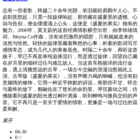
总有一些老歌，跨越二十余年光阴，依旧能轻易戳中人心。不
必刻意想起，只需一段旋律响起，那些藏在盛夏里的遗憾、心
动与告别，便会缓缓涌上心头，这便是《盛夏的果实》独有的
魅力。2000年，莫文蔚的这首经典情歌横空出世，由李焯雄填
词、Meyna Co作曲，没有浓烈激昂的唱腔，只有娓娓道来的
淡然与怅然。轻快的旋律里藏着释然的心事，朴素的歌词写尽
感情常态，成为几代人的青春底色。时隔二十余年，再听这首
曲子，早已不再是单纯追捧流行，而是透过旋律，回望自己藏
在岁月里的细碎过往与难忘故人。当这首耳熟能详的流行金
曲，遇上清雅悠远的古琴，一场古今交融的浪漫治愈就此上
演。古琴版《盛夏的果实》，没有声嘶力竭的呐喊，也没有刻
意煽情的修饰，它用一种近乎静默的诉说，将那些不甘、怀念
与最终的放下，都融化在了悠长的余韵里。琴弦拨动之间，仿
佛能看到盛夏的阳光透过树叶洒落，听到蝉鸣与微风交织的声
音。它不再只是一首关于爱情的情歌，更像是一场与过往的温
柔和解。
展开
06-30
0
0