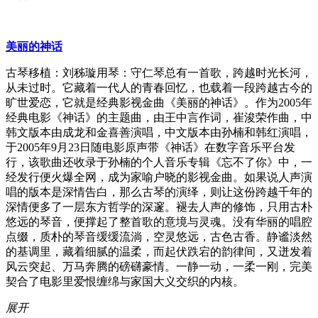
美丽的神话
古琴移植：刘秭璇用琴：守仁琴总有一首歌，跨越时光长河，
从未过时。它藏着一代人的青春回忆，也载着一段跨越古今的
旷世爱恋，它就是经典影视金曲《美丽的神话》。作为2005年
经典电影《神话》的主题曲，由王中言作词，崔浚荣作曲，中
韩文版本由成龙和金喜善演唱，中文版本由孙楠和韩红演唱，
于2005年9月23日随电影原声带《神话》在数字音乐平台发
行，该歌曲还收录于孙楠的个人音乐专辑《忘不了你》中，一
经发行便火爆全网，成为家喻户晓的影视金曲。如果说人声演
唱的版本是深情告白，那么古琴的演绎，则让这份跨越千年的
深情便多了一层东方哲学的深邃。褪去人声的修饰，只用古朴
悠远的琴音，便撑起了整首歌的意境与灵魂。没有华丽的唱腔
点缀，质朴的琴音缓缓流淌，空灵悠远，古色古香。静谧淡然
的基调里，藏着细腻的温柔，而起伏跌宕的韵律间，又迸发着
风云突起、万马奔腾的磅礴豪情。一静一动，一柔一刚，完美
契合了电影里爱恨缠绵与家国大义交织的内核。
展开