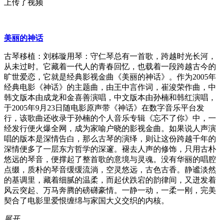
上传了视频
美丽的神话
古琴移植：刘秭璇用琴：守仁琴总有一首歌，跨越时光长河，
从未过时。它藏着一代人的青春回忆，也载着一段跨越古今的
旷世爱恋，它就是经典影视金曲《美丽的神话》。作为2005年
经典电影《神话》的主题曲，由王中言作词，崔浚荣作曲，中
韩文版本由成龙和金喜善演唱，中文版本由孙楠和韩红演唱，
于2005年9月23日随电影原声带《神话》在数字音乐平台发
行，该歌曲还收录于孙楠的个人音乐专辑《忘不了你》中，一
经发行便火爆全网，成为家喻户晓的影视金曲。如果说人声演
唱的版本是深情告白，那么古琴的演绎，则让这份跨越千年的
深情便多了一层东方哲学的深邃。褪去人声的修饰，只用古朴
悠远的琴音，便撑起了整首歌的意境与灵魂。没有华丽的唱腔
点缀，质朴的琴音缓缓流淌，空灵悠远，古色古香。静谧淡然
的基调里，藏着细腻的温柔，而起伏跌宕的韵律间，又迸发着
风云突起、万马奔腾的磅礴豪情。一静一动，一柔一刚，完美
契合了电影里爱恨缠绵与家国大义交织的内核。
展开