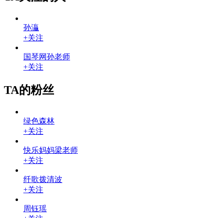
孙灜
+关注
国琴网孙老师
+关注
TA的粉丝
绿色森林
+关注
快乐妈妈梁老师
+关注
纤歌拨清波
+关注
周钰瑶