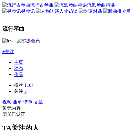
流行古琴曲
流派琴曲精讲
寻琴记
人物访谈
对话
流行琴曲
+关注
主页
动态
作品
粉丝
1107
关注
2
视频
曲单
谱单
文章
暂无内容
团员
已认证
TA关注的人