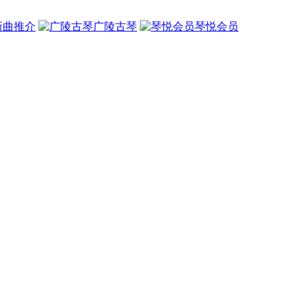
新曲推介
广陵古琴
琴悦会员