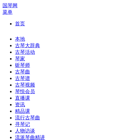
国琴网
菜单
首页
本地
古琴大辞典
古琴活动
琴家
斫琴师
古琴曲
古琴谱
古琴视频
琴悦会员
直播课
资讯
精品课
流行古琴曲
寻琴记
人物访谈
流派琴曲精讲