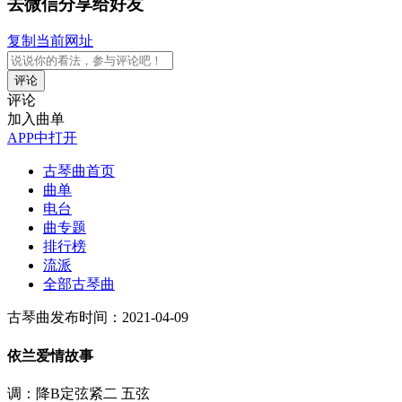
去微信分享给好友
复制当前网址
评论
评论
加入曲单
APP中打开
古琴曲首页
曲单
电台
曲专题
排行榜
流派
全部古琴曲
古琴曲
发布时间：2021-04-09
依兰爱情故事
调：降B定弦紧二 五弦