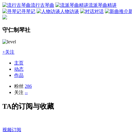
流行古琴曲
流派琴曲精讲
寻琴记
人物访谈
对话
守仁制琴社
+关注
主页
动态
作品
粉丝
286
关注
--
TA的订阅与收藏
视频订阅