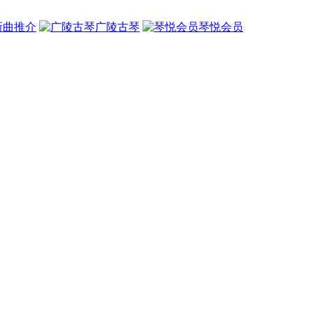
新曲推介
广陵古琴
琴悦会员