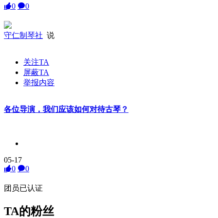
0
0
守仁制琴社
说
关注TA
屏蔽TA
举报内容
各位导演，我们应该如何对待古琴？
05-17
0
0
团员
已认证
TA的粉丝