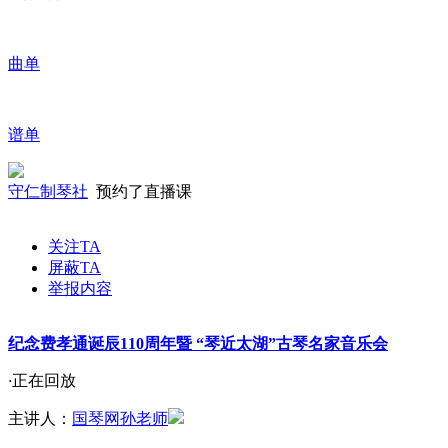
曲单
谱单
守仁制琴社
预约了直播课
关注TA
屏蔽TA
举报内容
纪念费孝通诞辰110周年暨 “琴近太湖”古琴名家音乐会
·
正在回放
主讲人：
国琴网孙老师