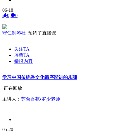
06-18
0
0
守仁制琴社
预约了直播课
关注TA
屏蔽TA
举报内容
学习中国传统香文化循序渐进的步骤
·
正在回放
主讲人：
苏合香苑•罗少老师
05-20