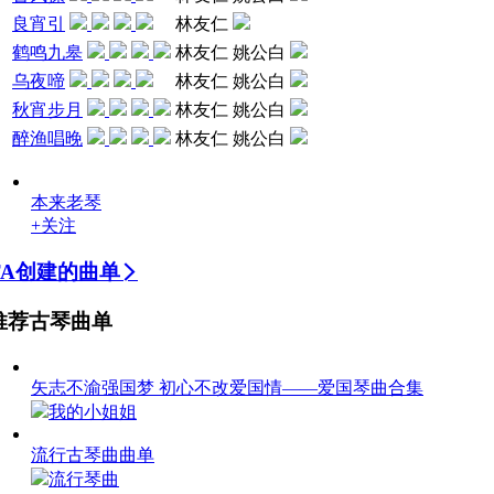
良宵引
林友仁
鹤鸣九皋
林友仁 姚公白
乌夜啼
林友仁 姚公白
秋宵步月
林友仁 姚公白
醉渔唱晚
林友仁 姚公白
本来老琴
+关注
TA创建的曲单
推荐古琴曲单
矢志不渝强国梦 初心不改爱国情——爱国琴曲合集
我的小姐姐
流行古琴曲曲单
流行琴曲