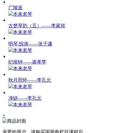
广陵派
本来老琴
古楚琴韵（五）——李家祥
本来老琴
明琴.惊涛——张子谦
本来老琴
纪侯钟——谢孝苹
本来老琴
秋月照怀——李孔元
本来老琴
净缾——李孔元
本来老琴
×
亲爱的用户，请购买
国琴曲栏目
课程后