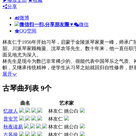
播放全部
收藏
分享
微博
微信扫一扫,分享朋友圈
▼
微信
QQ空间
林友仁于1956年开始习琴，启蒙于金陵派琴家夏一峰，师承
韶、川派琴家顾梅羹、沈草农等先生。数十年来，他一直任职
面见地尤为深入。
林先生是现今为数已非常稀少的、很能代表中国琴乐之气质、
帜，又继承传统精神，使学生从习琴之始就回归自性修养，舒
展开
古琴曲列表
9个
曲名
艺术家
忆故人
林友仁 姚公白
普安咒
林友仁
秋夜读易
林友仁 姚公白
古风操
林友仁 姚公白