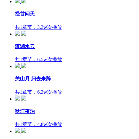
搔首问天
共1章节，3.3w次播放
潇湘水云
共1章节，6.5w次播放
关山月 归去来辞
共1章节，6.3w次播放
秋江夜泊
共1章节，4.8w次播放