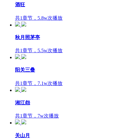
酒狂
共1章节，5.8w次播放
秋月照茅亭
共1章节，5.5w次播放
阳关三叠
共1章节，7.1w次播放
湘江怨
共1章节，7w次播放
关山月