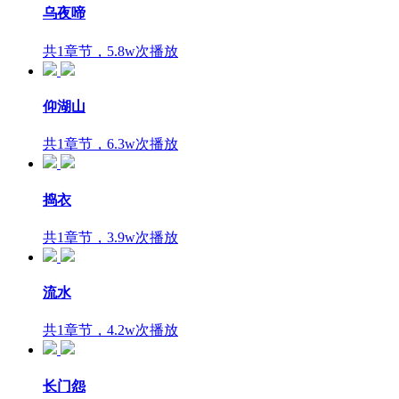
乌夜啼
共1章节，5.8w次播放
仰湖山
共1章节，6.3w次播放
捣衣
共1章节，3.9w次播放
流水
共1章节，4.2w次播放
长门怨