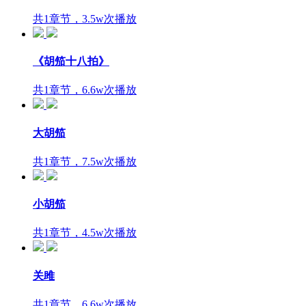
共1章节，3.5w次播放
《胡笳十八拍》
共1章节，6.6w次播放
大胡笳
共1章节，7.5w次播放
小胡笳
共1章节，4.5w次播放
关雎
共1章节，6.6w次播放