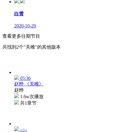
白雪
2020-10-29
查看更多往期节目
共找到
2
个"关雎"的其他版本
05:36
赵烨 《关雎》
赵烨
1.6w次播放
共1章节
--:--