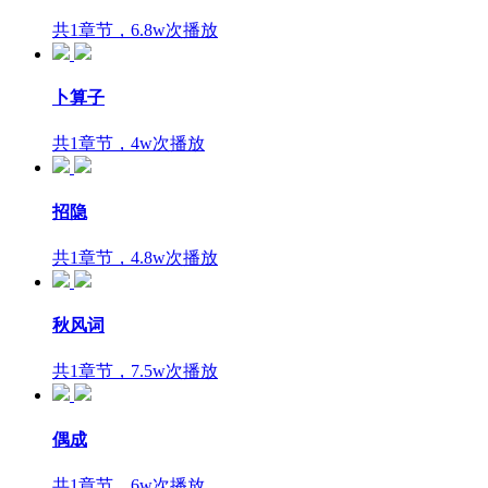
共1章节，6.8w次播放
卜算子
共1章节，4w次播放
招隐
共1章节，4.8w次播放
秋风词
共1章节，7.5w次播放
偶成
共1章节，6w次播放