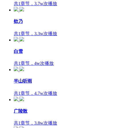
共1章节，3.7w次播放
欸乃
共1章节，3.3w次播放
白雪
共1章节，4w次播放
半山听雨
共1章节，4.7w次播放
广陵散
共1章节，3.8w次播放