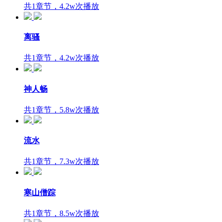
共1章节，4.2w次播放
离骚
共1章节，4.2w次播放
神人畅
共1章节，5.8w次播放
流水
共1章节，7.3w次播放
寒山僧踪
共1章节，8.5w次播放