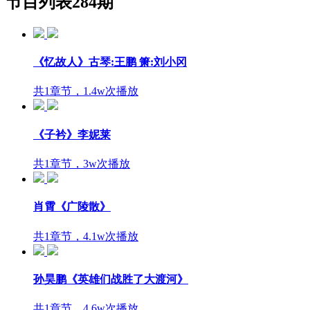
节目列表
284期
《忆故人》古琴:王鹏 箫:刘小冈
共1章节，1.4w次播放
《子衿》李妮莱
共1章节，3w次播放
肖霄《广陵散》
共1章节，4.1w次播放
孙昊鹏《英雄们战胜了大渡河》
共1章节，4.6w次播放