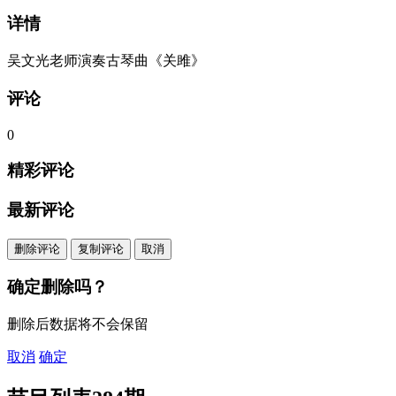
详情
吴文光老师演奏古琴曲《关雎》
评论
0
精彩评论
最新评论
删除评论
复制评论
取消
确定删除吗？
删除后数据将不会保留
取消
确定