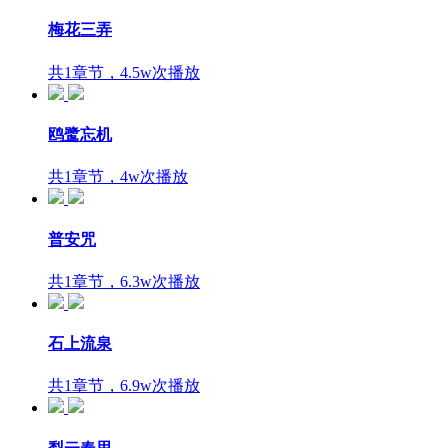
梅花三弄
共1章节，4.5w次播放
鸥鹭忘机
共1章节，4w次播放
普安咒
共1章节，6.3w次播放
石上流泉
共1章节，6.9w次播放