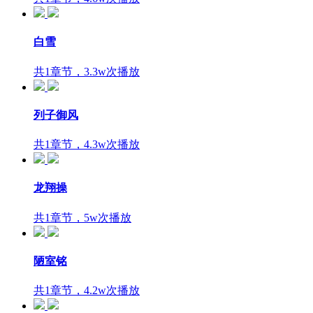
白雪
共1章节，3.3w次播放
列子御风
共1章节，4.3w次播放
龙翔操
共1章节，5w次播放
陋室铭
共1章节，4.2w次播放