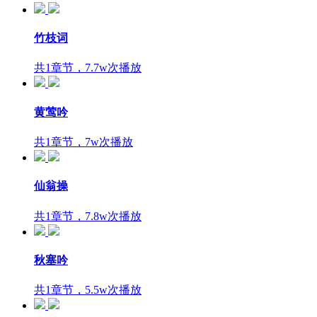
竹枝词
共1章节，7.7w次播放
黄莺吟
共1章节，7w次播放
仙翁操
共1章节，7.8w次播放
秋塞吟
共1章节，5.5w次播放