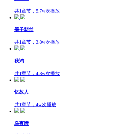
共1章节，5.7w次播放
墨子悲丝
共1章节，3.8w次播放
秋鸿
共1章节，4.8w次播放
忆故人
共1章节，4w次播放
乌夜啼