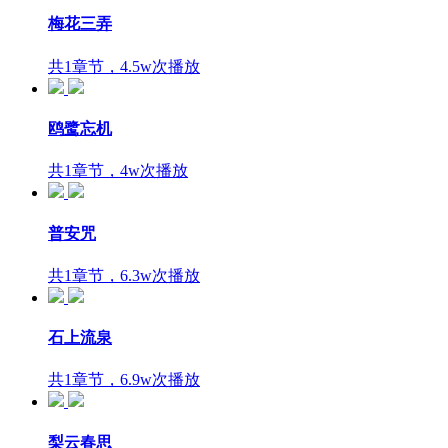
梅花三弄
共1章节，4.5w次播放
鸥鹭忘机
共1章节，4w次播放
普安咒
共1章节，6.3w次播放
石上流泉
共1章节，6.9w次播放
梨云春思