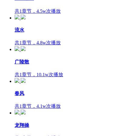
共1章节，4.5w次播放
流水
共1章节，4.8w次播放
广陵散
共1章节，10.1w次播放
春风
共1章节，4.1w次播放
龙翔操