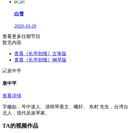
白雪
2020-10-29
查看更多往期节目
暂无内容
查看《长亭怨慢》古筝版
查看《长亭怨慢》钢琴版
袁中平
查看详情
字穆如，号中道人、清明琴斋主、曦轩、 东村 先生，台湾台
北人，现代吴派琴家。
TA的视频作品