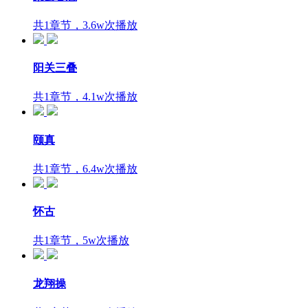
共1章节，3.6w次播放
阳关三叠
共1章节，4.1w次播放
颐真
共1章节，6.4w次播放
怀古
共1章节，5w次播放
龙翔操