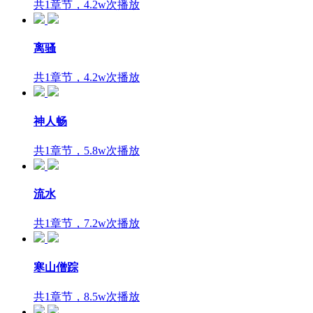
共1章节，4.2w次播放
离骚
共1章节，4.2w次播放
神人畅
共1章节，5.8w次播放
流水
共1章节，7.2w次播放
寒山僧踪
共1章节，8.5w次播放