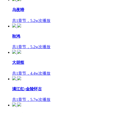
乌夜啼
共1章节，5.2w次播放
秋鸿
共1章节，5.2w次播放
大胡笳
共1章节，4.4w次播放
满江红•金陵怀古
共1章节，5.7w次播放