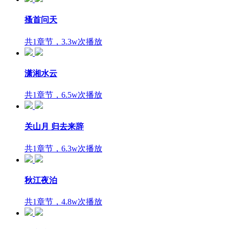
搔首问天
共1章节，3.3w次播放
潇湘水云
共1章节，6.5w次播放
关山月 归去来辞
共1章节，6.3w次播放
秋江夜泊
共1章节，4.8w次播放