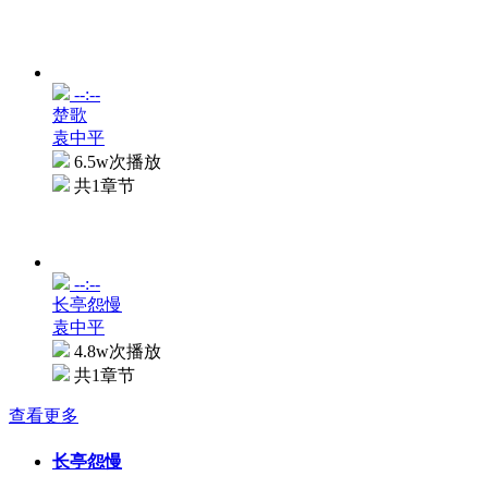
--:--
楚歌
袁中平
6.5w次播放
共1章节
--:--
长亭怨慢
袁中平
4.8w次播放
共1章节
查看更多
长亭怨慢