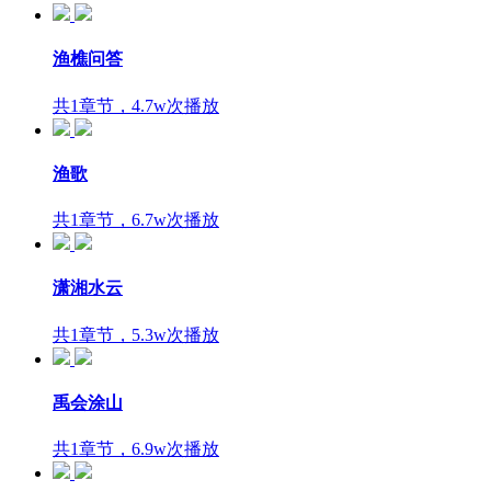
渔樵问答
共1章节，4.7w次播放
渔歌
共1章节，6.7w次播放
潇湘水云
共1章节，5.3w次播放
禹会涂山
共1章节，6.9w次播放