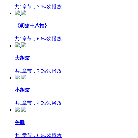
共1章节，3.5w次播放
《胡笳十八拍》
共1章节，6.6w次播放
大胡笳
共1章节，7.5w次播放
小胡笳
共1章节，4.5w次播放
关雎
共1章节，6.6w次播放