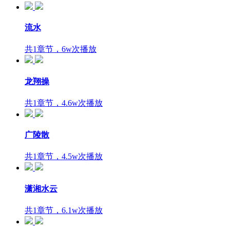
流水
共1章节，6w次播放
龙翔操
共1章节，4.6w次播放
广陵散
共1章节，4.5w次播放
潇湘水云
共1章节，6.1w次播放