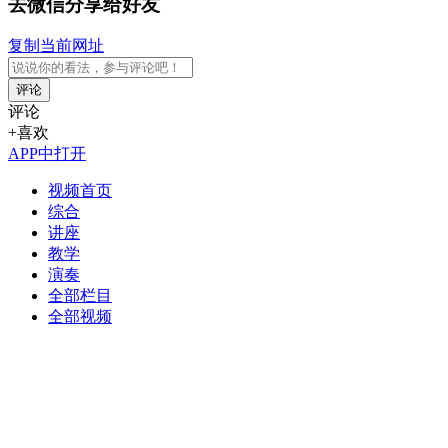
去微信分享给好友
复制当前网址
评论
评论
+喜欢
APP中打开
视频首页
综合
讲座
教学
演奏
全部栏目
全部视频