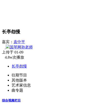
长亭怨慢
嘉宾：
袁中平
国琴网孙老师
上传于 01-09
4.8w次播放
长亭怨慢
往期节目
其他版本
艺术家信息
曲专题
综合视频栏目