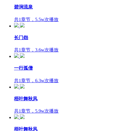
碧涧流泉
共1章节，5.5w次播放
长门怨
共1章节，3.6w次播放
一行孤僧
共1章节，6.3w次播放
梧叶舞秋风
共1章节，5.9w次播放
梧叶舞秋风