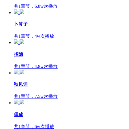
共1章节，6.8w次播放
卜算子
共1章节，4w次播放
招隐
共1章节，4.8w次播放
秋风词
共1章节，7.5w次播放
偶成
共1章节，6w次播放