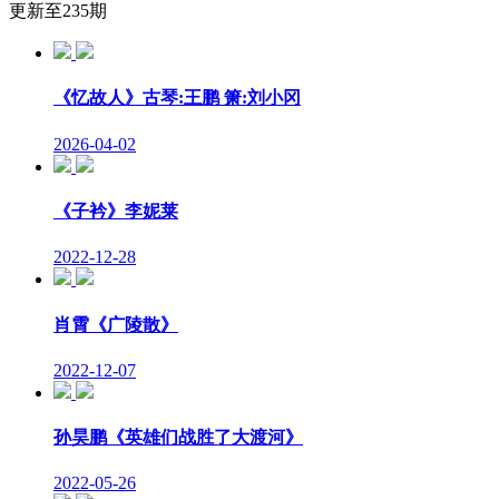
更新至235期
《忆故人》古琴:王鹏 箫:刘小冈
2026-04-02
《子衿》李妮莱
2022-12-28
肖霄《广陵散》
2022-12-07
孙昊鹏《英雄们战胜了大渡河》
2022-05-26