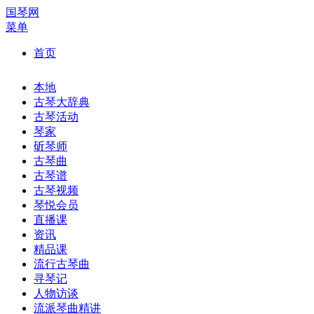
国琴网
菜单
首页
本地
古琴大辞典
古琴活动
琴家
斫琴师
古琴曲
古琴谱
古琴视频
琴悦会员
直播课
资讯
精品课
流行古琴曲
寻琴记
人物访谈
流派琴曲精讲