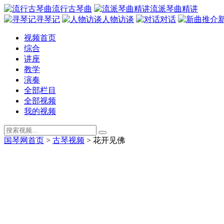
流行古琴曲
流派琴曲精讲
寻琴记
人物访谈
对话
视频首页
综合
讲座
教学
演奏
全部栏目
全部视频
我的视频
国琴网首页
>
古琴视频
>
花开见佛