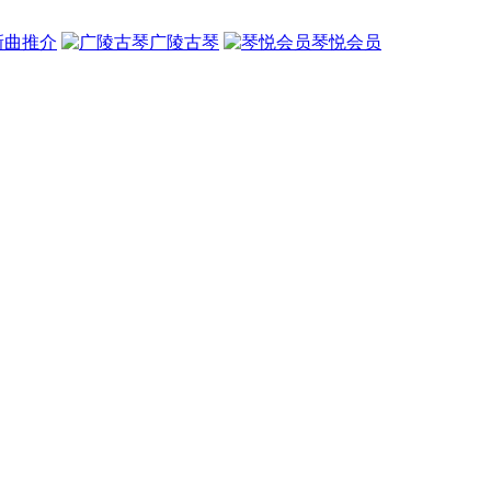
新曲推介
广陵古琴
琴悦会员