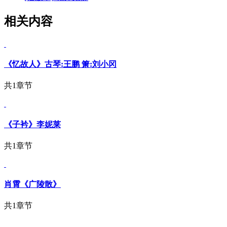
相关内容
《忆故人》古琴:王鹏 箫:刘小冈
共1章节
《子衿》李妮莱
共1章节
肖霄《广陵散》
共1章节