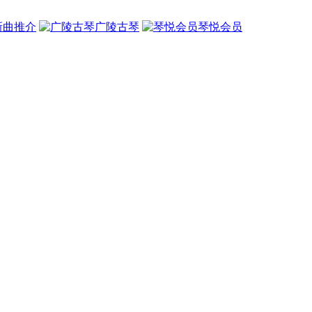
新曲推介
广陵古琴
琴悦会员