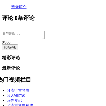
暂无简介
评论
0
条评论
0
/300
精彩评论
最新评论
热门视频栏目
01
流行古琴曲
02
人物访谈
03
寻琴记
04
流派琴曲精讲