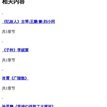
相关内容
《忆故人》古琴:王鹏 箫:刘小冈
共1章节
《子衿》李妮莱
共1章节
肖霄《广陵散》
共1章节
孙昊鹏《英雄们战胜了大渡河》