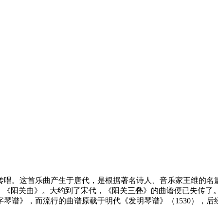
唱。这首乐曲产生于唐代，是根据著名诗人、音乐家王维的名篇《送
又名《渭城曲》、《阳关曲》。大约到了宋代，《阳关三叠》的曲谱便已
字琴谱》，而流行的曲谱原载于明代《发明琴谱》（1530），后