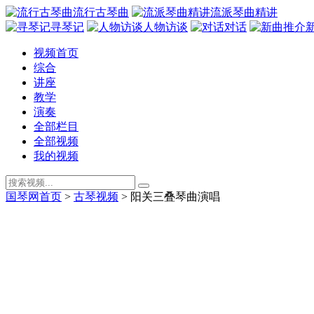
流行古琴曲
流派琴曲精讲
寻琴记
人物访谈
对话
视频首页
综合
讲座
教学
演奏
全部栏目
全部视频
我的视频
国琴网首页
>
古琴视频
>
阳关三叠琴曲演唱