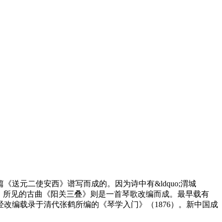
元二使安西》谱写而成的。因为诗中有&ldquo;渭城
失传了。所见的古曲《阳关三叠》则是一首琴歌改编而成。最早载有
经改编载录于清代张鹤所编的《琴学入门》（1876）。新中国成