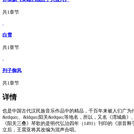
共1章节
白雪
共1章节
列子御风
共1章节
详情
也是中国古代汉民族音乐作品中的精品，千百年来被人们广为传
&rdquo;、&ldquo;阳关&rdquo;等地名，所以，
《阳关三叠》琴歌的是明代弘治四年（1491）刊印的《浙音释
立后，王震亚将其改编为混声合唱。