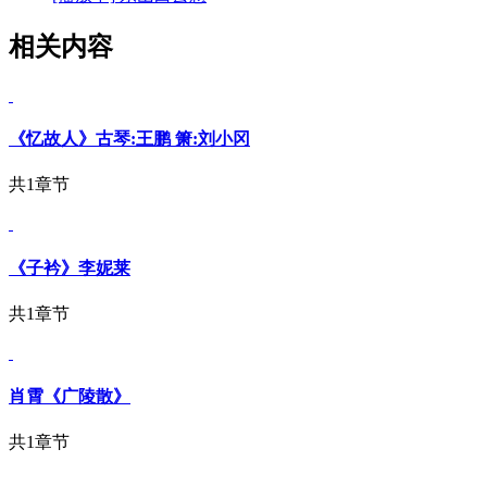
相关内容
《忆故人》古琴:王鹏 箫:刘小冈
共1章节
《子衿》李妮莱
共1章节
肖霄《广陵散》
共1章节