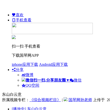
喜欢
手机查看
扫一扫 手机查看
下载国琴网APP
iphone应用下载
Android应用下载
分享
微博
微信扫一扫,分享朋友圈
▼
微信
QQ空间
东山白云意
所属视频专栏：
《综合视频栏目》
|
国琴网孙老师
上传于 201
[播放中]
东山白云意