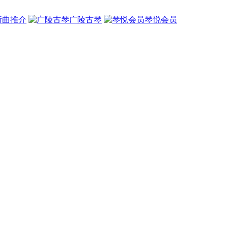
新曲推介
广陵古琴
琴悦会员