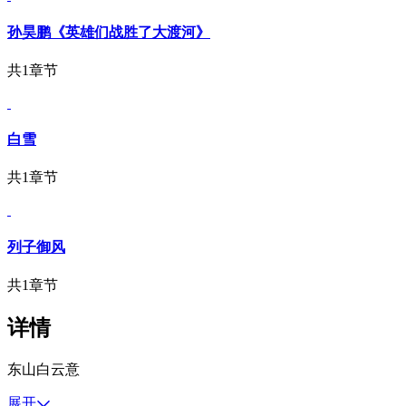
孙昊鹏《英雄们战胜了大渡河》
共1章节
白雪
共1章节
列子御风
共1章节
详情
东山白云意
展开