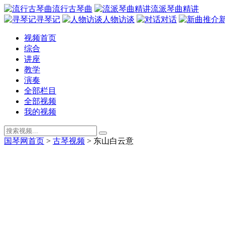
流行古琴曲
流派琴曲精讲
寻琴记
人物访谈
对话
视频首页
综合
讲座
教学
演奏
全部栏目
全部视频
我的视频
国琴网首页
>
古琴视频
>
东山白云意