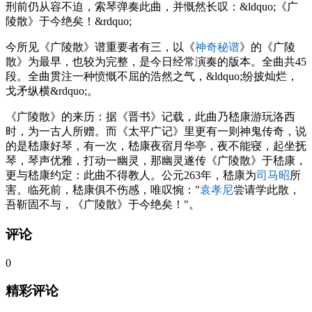
刑前仍从容不迫，索琴弹奏此曲，并慨然长叹：&ldquo;《广
陵散》于今绝矣！&rdquo;
今所见《广陵散》谱重要者有三，以《
神奇秘谱
》的《广陵
散》为最早，也较为完整，是今日经常演奏的版本。全曲共45
段。全曲贯注一种愤慨不屈的浩然之气，&ldquo;纷披灿烂，
戈矛纵横&rdquo;。
《广陵散》的来历：据《晋书》记载，此曲乃嵇康游玩洛西
时，为一古人所赠。而《太平广记》里更有一则神鬼传奇，说
的是嵇康好琴，有一次，嵇康夜宿月华亭，夜不能寝，起坐抚
琴，琴声优雅，打动一幽灵，那幽灵遂传《广陵散》于嵇康，
更与嵇康约定：此曲不得教人。公元263年，嵇康为
司马昭
所
害。临死前，嵇康俱不伤感，唯叹惋："
袁孝尼
尝请学此散，
吾靳固不与，《广陵散》于今绝矣！"。
评论
0
精彩评论