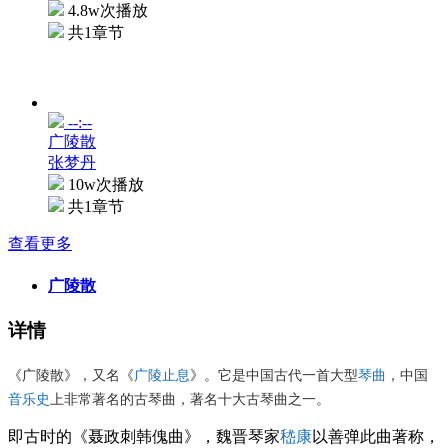
4.8w次播放
共1章节
--:--
广陵散
张梦丹
10w次播放
共1章节
查看更多
广陵散
详情
《广陵散》，又名《
广陵止息
》。它是中国古代一首大型
琴曲
，中国
音乐史
上非常著名的古琴曲，著名十大古琴曲之一。
即古时的《聂政刺韩傀曲》，魏晋琴家
嵇康
以善弹此曲著称，