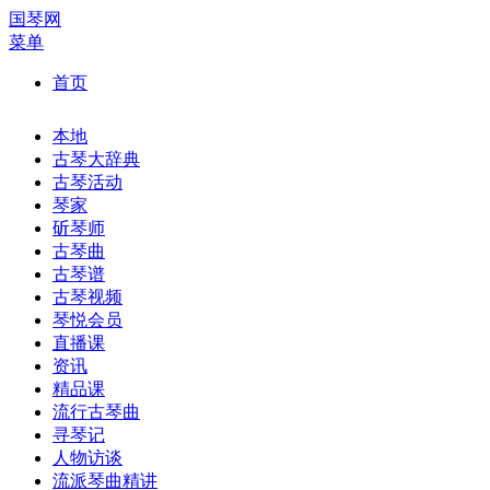
国琴网
菜单
首页
本地
古琴大辞典
古琴活动
琴家
斫琴师
古琴曲
古琴谱
古琴视频
琴悦会员
直播课
资讯
精品课
流行古琴曲
寻琴记
人物访谈
流派琴曲精讲