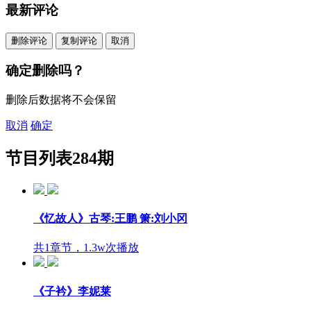
最新评论
删除评论
复制评论
取消
确定删除吗？
删除后数据将不会保留
取消
确定
节目列表
284期
《忆故人》古琴:王鹏 箫:刘小冈
共1章节，1.3w次播放
《子衿》李妮莱