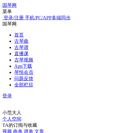
国琴网
菜单
登录/注册
手机/PC/APP多端同步
国琴网
首页
古琴曲
古琴谱
直播课
古琴视频
App下载
琴悦会员
问题反馈
全部栏目
登录
小范大人
个人空间
TA的订阅与收藏
视频
曲单
谱单
文章