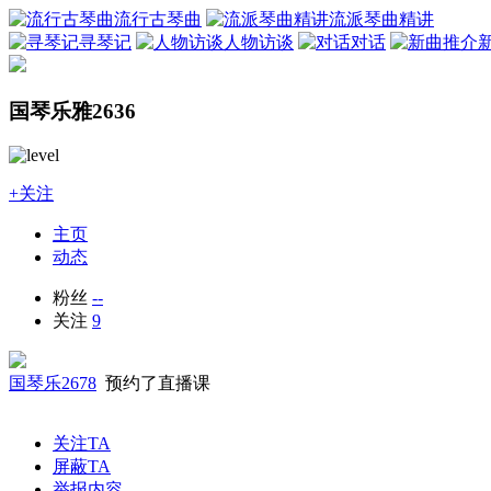
流行古琴曲
流派琴曲精讲
寻琴记
人物访谈
对话
国琴乐雅2636
+关注
主页
动态
粉丝
--
关注
9
国琴乐2678
预约了直播课
关注TA
屏蔽TA
举报内容