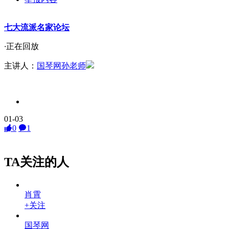
七大流派名家论坛
·
正在回放
主讲人：
国琴网孙老师
01-03
0
1
TA关注的人
肖霄
+关注
国琴网