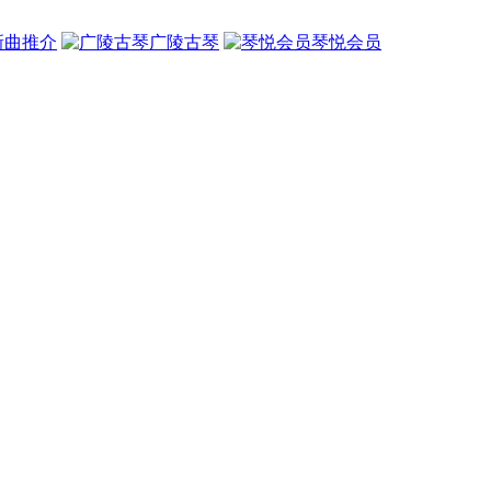
新曲推介
广陵古琴
琴悦会员