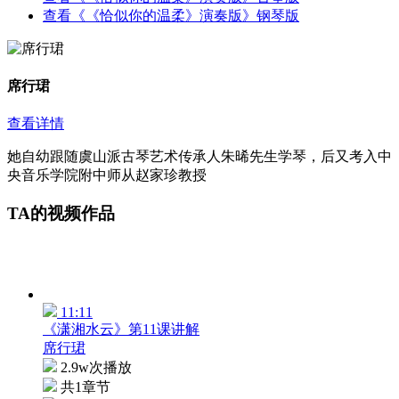
查看《《恰似你的温柔》演奏版》钢琴版
席行珺
查看详情
她自幼跟随虞山派古琴艺术传承人朱晞先生学琴，后又考入中
央音乐学院附中师从赵家珍教授
TA的视频作品
11:11
《潇湘水云》第11课讲解
席行珺
2.9w次播放
共1章节