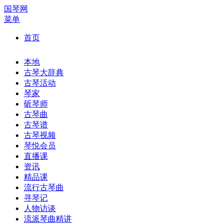
国琴网
菜单
首页
本地
古琴大辞典
古琴活动
琴家
斫琴师
古琴曲
古琴谱
古琴视频
琴悦会员
直播课
资讯
精品课
流行古琴曲
寻琴记
人物访谈
流派琴曲精讲