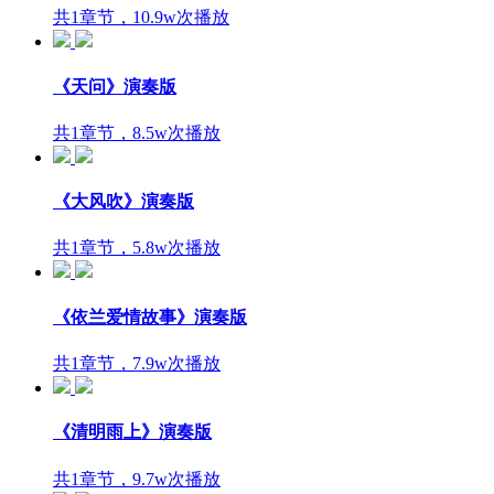
共1章节，10.9w次播放
《天问》演奏版
共1章节，8.5w次播放
《大风吹》演奏版
共1章节，5.8w次播放
《依兰爱情故事》演奏版
共1章节，7.9w次播放
《清明雨上》演奏版
共1章节，9.7w次播放