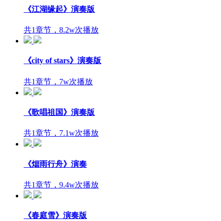
《江湖缘起》演奏版
共1章节，8.2w次播放
《city of stars》演奏版
共1章节，7w次播放
《歌唱祖国》演奏版
共1章节，7.1w次播放
《烟雨行舟》演奏
共1章节，9.4w次播放
《春庭雪》演奏版