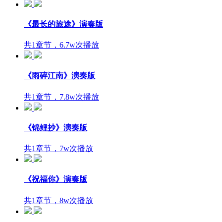
《最长的旅途》演奏版
共1章节，6.7w次播放
《雨碎江南》演奏版
共1章节，7.8w次播放
《锦鲤抄》演奏版
共1章节，7w次播放
《祝福你》演奏版
共1章节，8w次播放