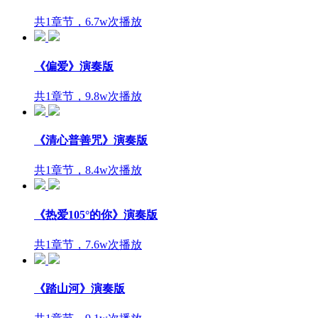
共1章节，6.7w次播放
《偏爱》演奏版
共1章节，9.8w次播放
《清心普善咒》演奏版
共1章节，8.4w次播放
《热爱105°的你》演奏版
共1章节，7.6w次播放
《踏山河》演奏版