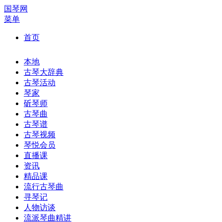
国琴网
菜单
首页
本地
古琴大辞典
古琴活动
琴家
斫琴师
古琴曲
古琴谱
古琴视频
琴悦会员
直播课
资讯
精品课
流行古琴曲
寻琴记
人物访谈
流派琴曲精讲