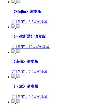
《Mojito》演奏版
共1章节，6.5w次播放
《一生所爱》演奏版
共1章节，12.4w次播放
《谪仙》演奏版
共1章节，7.2w次播放
《卡农》演奏版
共1章节，9.2w次播放