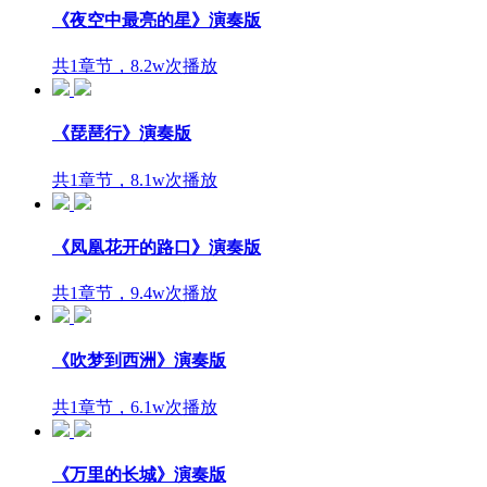
《夜空中最亮的星》演奏版
共1章节，8.2w次播放
《琵琶行》演奏版
共1章节，8.1w次播放
《凤凰花开的路口》演奏版
共1章节，9.4w次播放
《吹梦到西洲》演奏版
共1章节，6.1w次播放
《万里的长城》演奏版