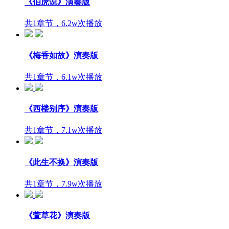
《伯虎说》演奏版
共1章节，6.2w次播放
《梅香如故》演奏版
共1章节，6.1w次播放
《西楼别序》演奏版
共1章节，7.1w次播放
《此生不换》演奏版
共1章节，7.9w次播放
《萱草花》演奏版