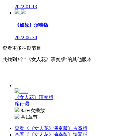
2022-01-13
《如故》演奏版
2022-06-30
查看更多往期节目
共找到
1
个"《女人花》演奏版"的其他版本
--:--
《女人花》演奏版
席行珺
8.2w次播放
共1章节
查看《《女人花》演奏版》古筝版
查看《《女人花》演奏版》钢琴版