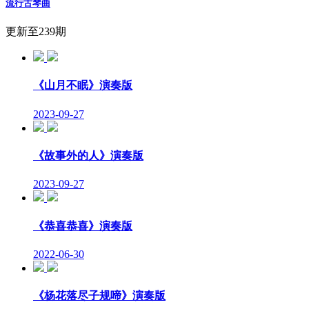
流行古琴曲
更新至239期
《山月不眠》演奏版
2023-09-27
《故事外的人》演奏版
2023-09-27
《恭喜恭喜》演奏版
2022-06-30
《杨花落尽子规啼》演奏版