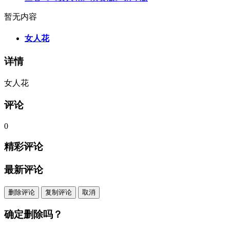
暂无内容
女人花
详情
女人花
评论
0
精彩评论
最新评论
删除评论
复制评论
取消
确定删除吗？