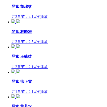
琴童-胡瑞钦
共2章节，4.1w次播放
琴童-林晓雅
共2章节，2.5w次播放
琴童-王毓婧
共2章节，2.1w次播放
琴童-徐正雪
共1章节，2.1w次播放
琴童-黄若水