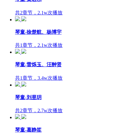
共2章节，2.1w次播放
琴童-徐楚航、杨博宇
共1章节，2.1w次播放
琴童-雷烁玉、汪翀贤
共1章节，3.4w次播放
琴童-刘昱玥
共2章节，2.7w次播放
琴童-葛静笙