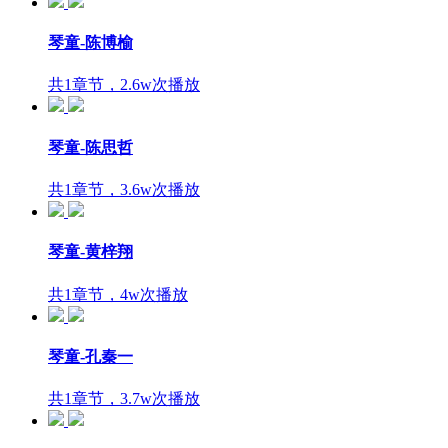
琴童-陈博榆
共1章节，2.6w次播放
琴童-陈思哲
共1章节，3.6w次播放
琴童-黄梓翔
共1章节，4w次播放
琴童-孔秦一
共1章节，3.7w次播放