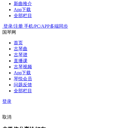
新曲推介
App下载
全部栏目
登录/注册
手机/PC/APP多端同步
国琴网
首页
古琴曲
古琴谱
直播课
古琴视频
App下载
琴悦会员
问题反馈
全部栏目
登录
取消