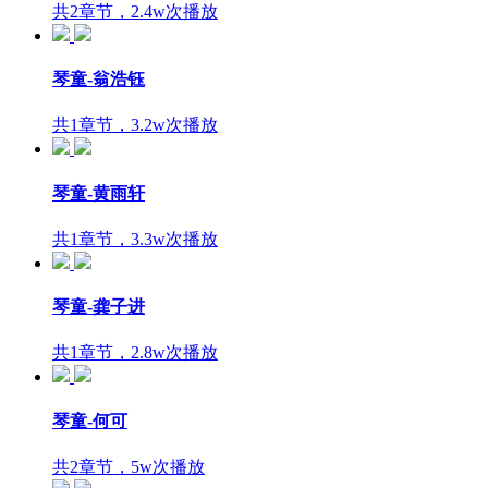
共2章节，2.4w次播放
琴童-翁浩钰
共1章节，3.2w次播放
琴童-黄雨轩
共1章节，3.3w次播放
琴童-龚子进
共1章节，2.8w次播放
琴童-何可
共2章节，5w次播放