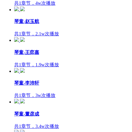
共1章节，4w次播放
琴童-赵玉航
共1章节，2.1w次播放
琴童-王弈嘉
共1章节，1.9w次播放
琴童-李沛轩
共1章节，3w次播放
琴童-董彦成
共1章节，3.4w次播放