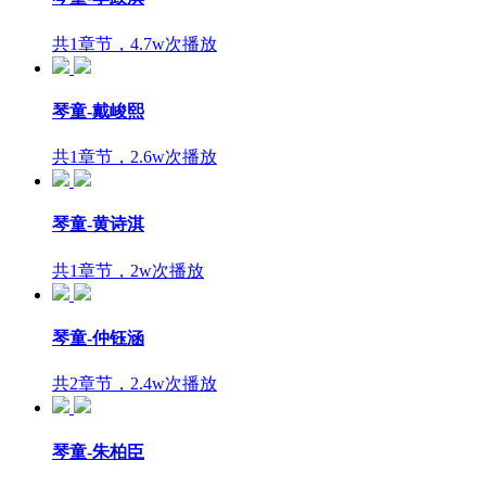
共1章节，4.7w次播放
琴童-戴峻熙
共1章节，2.6w次播放
琴童-黄诗淇
共1章节，2w次播放
琴童-仲钰涵
共2章节，2.4w次播放
琴童-朱柏臣