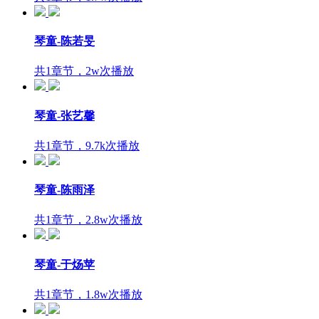
琴童-陈若旻
共1章节，2w次播放
琴童-张艺馨
共1章节，9.7k次播放
琴童-陈雨泽
共1章节，2.8w次播放
琴童-于炀苹
共1章节，1.8w次播放