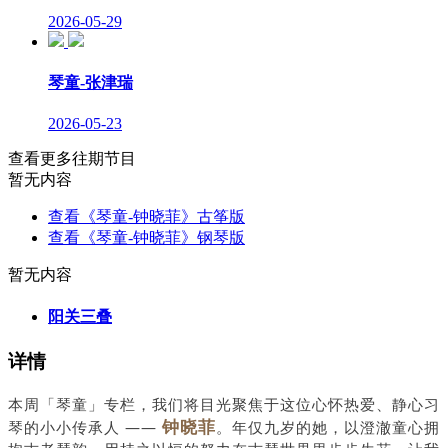
2026-05-29
琴童-张津瑞
2026-05-23
查看更多往期节目
暂无内容
查看《琴童-钟晓菲》古筝版
查看《琴童-钟晓菲》钢琴版
暂无内容
阳关三叠
详情
本周「琴童」专栏，我们将目光聚焦于这位心怀热爱、静心习
钟晓菲
琴的小小传承人 ——
。年仅九岁的她，以澄澈童心拥