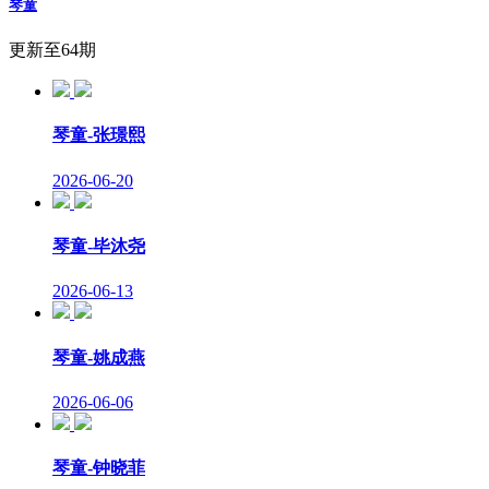
琴童
更新至64期
琴童-张璟熙
2026-06-20
琴童-毕沐尧
2026-06-13
琴童-姚成燕
2026-06-06
琴童-钟晓菲