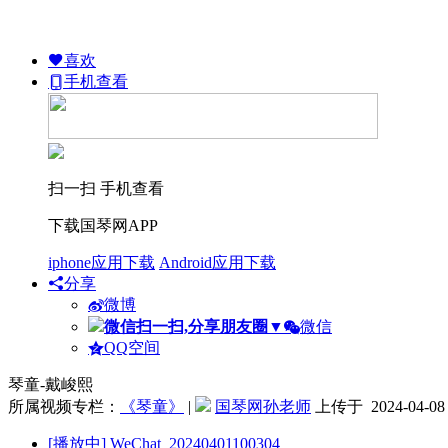
喜欢
手机查看
扫一扫 手机查看
下载国琴网APP
iphone应用下载
Android应用下载
分享
微博
微信扫一扫,分享朋友圈
▼
微信
QQ空间
琴童-戴峻熙
所属视频专栏：
《琴童》
|
国琴网孙老师
上传于 2024-04-08
[播放中]
WeChat_20240401100304