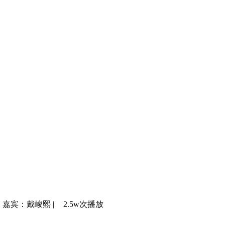
嘉宾：戴峻熙
|
2.5w次播放