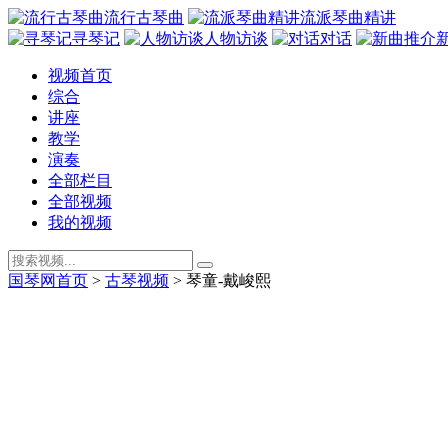
流行古琴曲
流派琴曲精讲
寻琴记
人物访谈
对话
视频首页
综合
讲座
教学
演奏
全部栏目
全部视频
我的视频
国琴网首页
>
古琴视频
>
琴童-戴峻熙