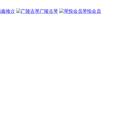
新曲推介
广陵古琴
琴悦会员