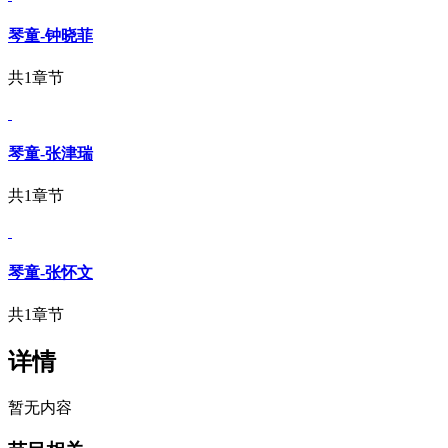
琴童-钟晓菲
共1章节
琴童-张津瑞
共1章节
琴童-张怀文
共1章节
详情
暂无内容