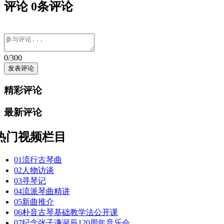
评论
0
条评论
0
/300
精彩评论
最新评论
热门视频栏目
01
流行古琴曲
02
人物访谈
03
寻琴记
04
流派琴曲精讲
05
新曲推介
06
朴音古琴基础教学法公开课
07
纪念张子谦诞辰120周年音乐会