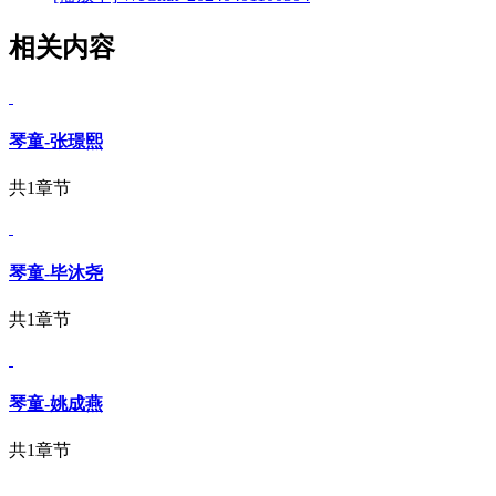
相关内容
琴童-张璟熙
共1章节
琴童-毕沐尧
共1章节
琴童-姚成燕
共1章节