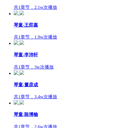
共1章节，2.1w次播放
琴童-王弈嘉
共1章节，1.9w次播放
琴童-李沛轩
共1章节，3w次播放
琴童-董彦成
共1章节，3.4w次播放
琴童-陈博榆
共1章节，2.6w次播放