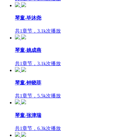
琴童-毕沐尧
共1章节，3.1k次播放
琴童-姚成燕
共1章节，3.1k次播放
琴童-钟晓菲
共1章节，5.5k次播放
琴童-张津瑞
共1章节，6.3k次播放