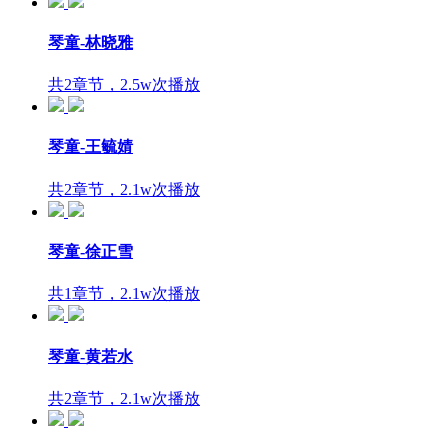
琴童-林晓雅
共2章节，2.5w次播放
琴童-王毓婧
共2章节，2.1w次播放
琴童-徐正雪
共1章节，2.1w次播放
琴童-黄若水
共2章节，2.1w次播放