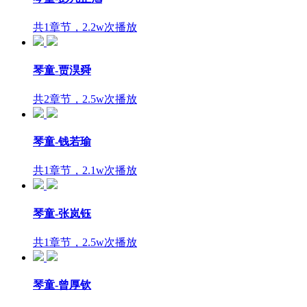
共1章节，2.2w次播放
琴童-贾淏舜
共2章节，2.5w次播放
琴童-钱若瑜
共1章节，2.1w次播放
琴童-张岚钰
共1章节，2.5w次播放
琴童-曾厚钦