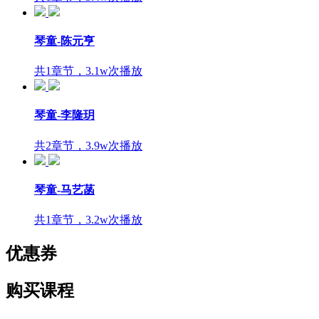
琴童-陈元亨
共1章节，3.1w次播放
琴童-李隆玥
共2章节，3.9w次播放
琴童-马艺菡
共1章节，3.2w次播放
优惠券
购买课程