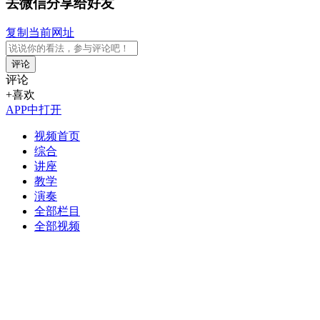
去微信分享给好友
复制当前网址
评论
评论
+喜欢
APP中打开
视频首页
综合
讲座
教学
演奏
全部栏目
全部视频