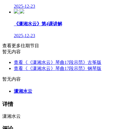
2025-12-23
《潇湘水云》第4课讲解
2025-12-23
查看更多往期节目
暂无内容
查看《《潇湘水云》琴曲17段示范》古筝版
查看《《潇湘水云》琴曲17段示范》钢琴版
暂无内容
潇湘水云
详情
潇湘水云
评论