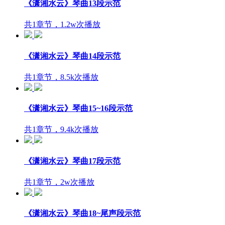
《潇湘水云》琴曲13段示范
共1章节，1.2w次播放
《潇湘水云》琴曲14段示范
共1章节，8.5k次播放
《潇湘水云》琴曲15~16段示范
共1章节，9.4k次播放
《潇湘水云》琴曲17段示范
共1章节，2w次播放
《潇湘水云》琴曲18~尾声段示范