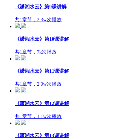
《潇湘水云》第9课讲解
共1章节，2.3w次播放
《潇湘水云》第10课讲解
共1章节，7k次播放
《潇湘水云》第11课讲解
共1章节，2.9w次播放
《潇湘水云》第12课讲解
共1章节，1.1w次播放
《潇湘水云》第13课讲解