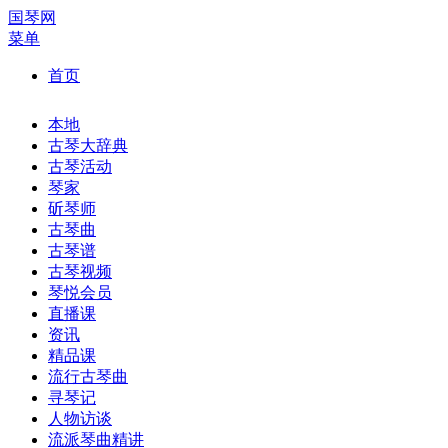
国琴网
菜单
首页
本地
古琴大辞典
古琴活动
琴家
斫琴师
古琴曲
古琴谱
古琴视频
琴悦会员
直播课
资讯
精品课
流行古琴曲
寻琴记
人物访谈
流派琴曲精讲