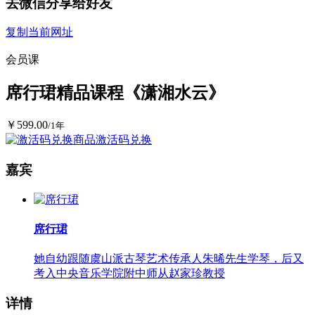
去微信分享给好友
复制当前网址
会员课
席行珺精品课程《潇湘水云》
￥599.00
/1年
商品激活码兑换
嘉宾
席行珺
她自幼跟随虞山派古琴艺术传承人朱晞先生学琴，后又
考入中央音乐学院附中师从赵家珍教授
详情