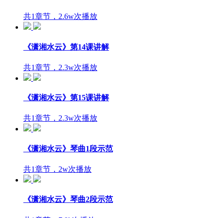
共1章节，2.6w次播放
《潇湘水云》第14课讲解
共1章节，2.3w次播放
《潇湘水云》第15课讲解
共1章节，2.3w次播放
《潇湘水云》琴曲1段示范
共1章节，2w次播放
《潇湘水云》琴曲2段示范