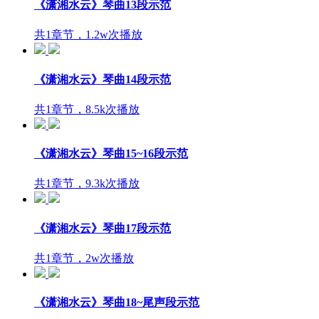
《潇湘水云》琴曲13段示范
共1章节，1.2w次播放
《潇湘水云》琴曲14段示范
共1章节，8.5k次播放
《潇湘水云》琴曲15~16段示范
共1章节，9.3k次播放
《潇湘水云》琴曲17段示范
共1章节，2w次播放
《潇湘水云》琴曲18~尾声段示范