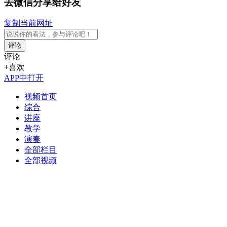
去微信分享给好友
复制当前网址
评论
评论
+喜欢
APP中打开
视频首页
综合
讲座
教学
演奏
全部栏目
全部视频