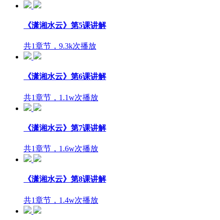
《潇湘水云》第5课讲解
共1章节，9.3k次播放
《潇湘水云》第6课讲解
共1章节，1.1w次播放
《潇湘水云》第7课讲解
共1章节，1.6w次播放
《潇湘水云》第8课讲解
共1章节，1.4w次播放