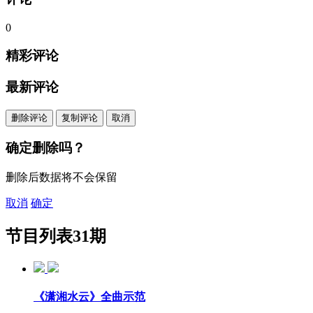
0
精彩评论
最新评论
删除评论
复制评论
取消
确定删除吗？
删除后数据将不会保留
取消
确定
节目列表
31期
《潇湘水云》全曲示范