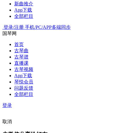
新曲推介
App下载
全部栏目
登录/注册
手机/PC/APP多端同步
国琴网
首页
古琴曲
古琴谱
直播课
古琴视频
App下载
琴悦会员
问题反馈
全部栏目
登录
取消