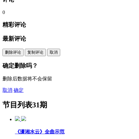
0
精彩评论
最新评论
删除评论
复制评论
取消
确定删除吗？
删除后数据将不会保留
取消
确定
节目列表
31期
《潇湘水云》全曲示范