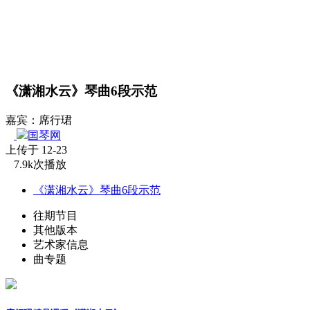
《潇湘水云》琴曲6段示范
嘉宾：席行珺
国琴网
上传于 12-23
7.9k次播放
《潇湘水云》琴曲6段示范
往期节目
其他版本
艺术家信息
曲专题