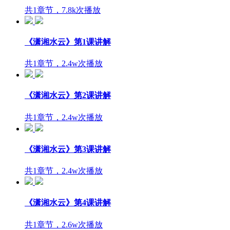
共1章节，7.8k次播放
《潇湘水云》第1课讲解
共1章节，2.4w次播放
《潇湘水云》第2课讲解
共1章节，2.4w次播放
《潇湘水云》第3课讲解
共1章节，2.4w次播放
《潇湘水云》第4课讲解
共1章节，2.6w次播放