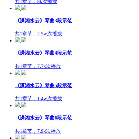
共1章节，8k次播放
《潇湘水云》琴曲3段示范
共1章节，2.5w次播放
《潇湘水云》琴曲4段示范
共1章节，7.7k次播放
《潇湘水云》琴曲5段示范
共1章节，1.4w次播放
《潇湘水云》琴曲6段示范
共1章节，7.9k次播放