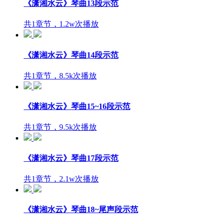
《潇湘水云》琴曲13段示范
共1章节，1.2w次播放
《潇湘水云》琴曲14段示范
共1章节，8.5k次播放
《潇湘水云》琴曲15~16段示范
共1章节，9.5k次播放
《潇湘水云》琴曲17段示范
共1章节，2.1w次播放
《潇湘水云》琴曲18~尾声段示范