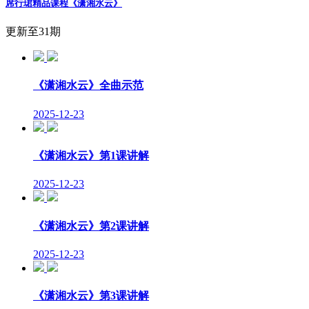
席行珺精品课程《潇湘水云》
更新至31期
《潇湘水云》全曲示范
2025-12-23
《潇湘水云》第1课讲解
2025-12-23
《潇湘水云》第2课讲解
2025-12-23
《潇湘水云》第3课讲解