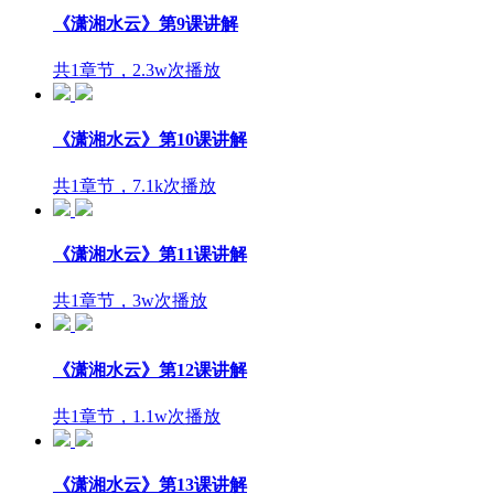
《潇湘水云》第9课讲解
共1章节，2.3w次播放
《潇湘水云》第10课讲解
共1章节，7.1k次播放
《潇湘水云》第11课讲解
共1章节，3w次播放
《潇湘水云》第12课讲解
共1章节，1.1w次播放
《潇湘水云》第13课讲解