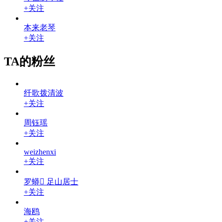
+关注
本来老琴
+关注
TA的粉丝
纤歌拨清波
+关注
周钰瑶
+关注
weizhenxi
+关注
罗蟒 足山居士
+关注
海鸥
+关注