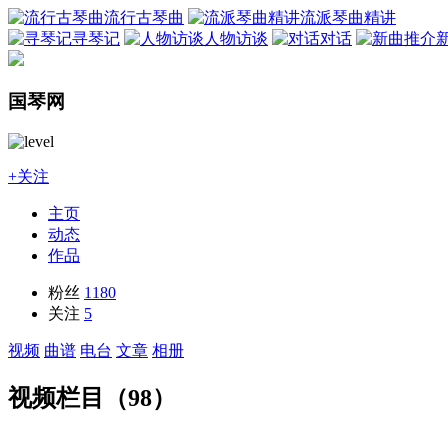
流行古琴曲
流派琴曲精讲
寻琴记
人物访谈
对话
国琴网
+关注
主页
动态
作品
粉丝
1180
关注
5
视频
曲谱
电台
文章
相册
视频栏目（98）