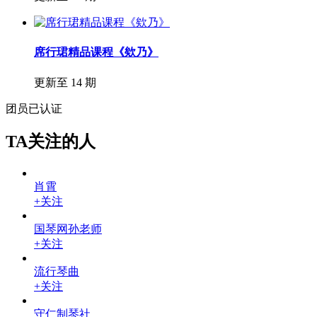
席行珺精品课程《欸乃》
更新至 14 期
团员
已认证
TA关注的人
肖霄
+关注
国琴网孙老师
+关注
流行琴曲
+关注
守仁制琴社