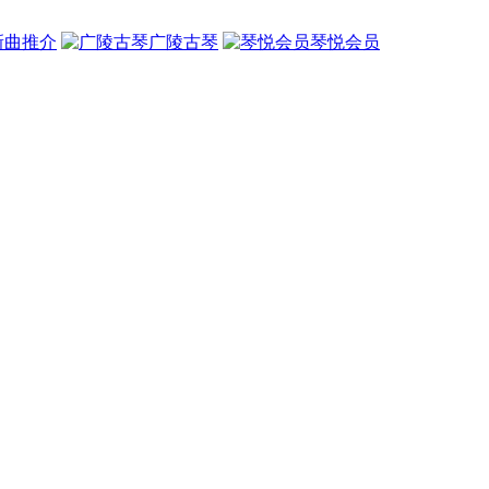
新曲推介
广陵古琴
琴悦会员