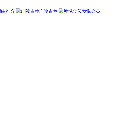
新曲推介
广陵古琴
琴悦会员