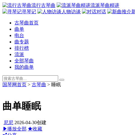
流行古琴曲
流派琴曲精讲
寻琴记
人物访谈
对话
古琴曲首页
曲单
电台
曲专题
排行榜
流派
全部琴曲
我的曲单
国琴网首页
>
古琴曲
>
睡眠
曲单
睡眠
尼尼
2026-04-30创建
播放全部
收藏