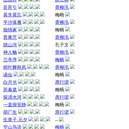
良宵引
胥柳汛
莫失莫忘
梅旸
平沙落雁
胥柳汛
痴情冢
梅旸
普庵咒
胥柳汛
踏山河
孔子文
神人畅
胥柳汛
兰亭序
梅旸
梧叶舞秋风
胥柳汛
谪仙
梅旸
白月光
席行珺
苏幕遮
梅旸
探清水河
席行珺
一直很安静
梅旸
胡广生
席行珺
生查子.元夕
--
空山鸟语
梅旸