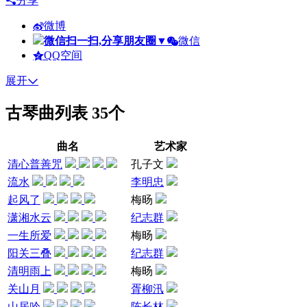
分享
微博
微信扫一扫,分享朋友圈
▼
微信
QQ空间
展开
古琴曲列表
35个
曲名
艺术家
清心普善咒
孔子文
流水
李明忠
起风了
梅旸
潇湘水云
纪志群
一生所爱
梅旸
阳关三叠
纪志群
清明雨上
梅旸
关山月
胥柳汛
山居吟
陈长林