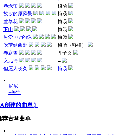
卷珠帘
梅旸
故乡的原风景
梅旸
萱草花
梅旸
下山
梅旸
热爱105°的你
梅旸
吹梦到西洲
梅旸（移植）
春庭雪
孔子文
女儿情
--
但愿人长久
梅旸
尼尼
+关注
TA创建的曲单
推荐古琴曲单