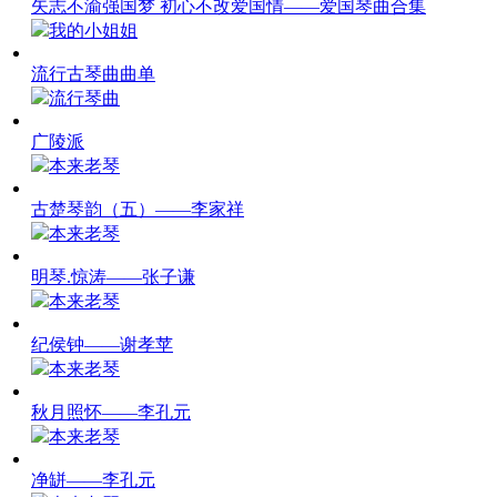
矢志不渝强国梦 初心不改爱国情——爱国琴曲合集
我的小姐姐
流行古琴曲曲单
流行琴曲
广陵派
本来老琴
古楚琴韵（五）——李家祥
本来老琴
明琴.惊涛——张子谦
本来老琴
纪侯钟——谢孝苹
本来老琴
秋月照怀——李孔元
本来老琴
净缾——李孔元