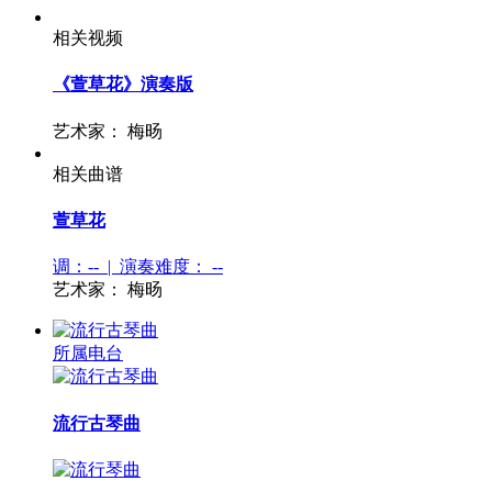
相关视频
《萱草花》演奏版
艺术家：
梅旸
相关曲谱
萱草花
调：-- | 演奏难度：
--
艺术家：
梅旸
所属电台
流行古琴曲