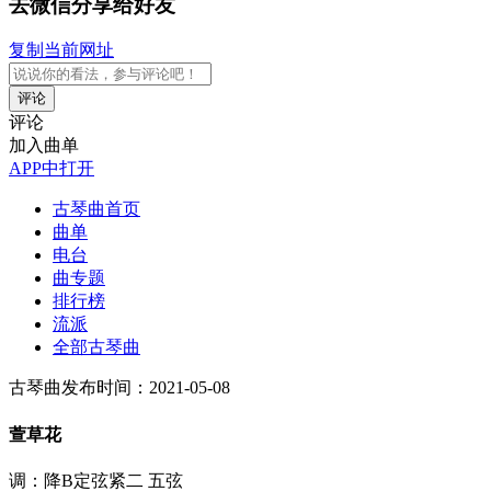
去微信分享给好友
复制当前网址
评论
评论
加入曲单
APP中打开
古琴曲首页
曲单
电台
曲专题
排行榜
流派
全部古琴曲
古琴曲
发布时间：2021-05-08
萱草花
调：降B定弦紧二 五弦