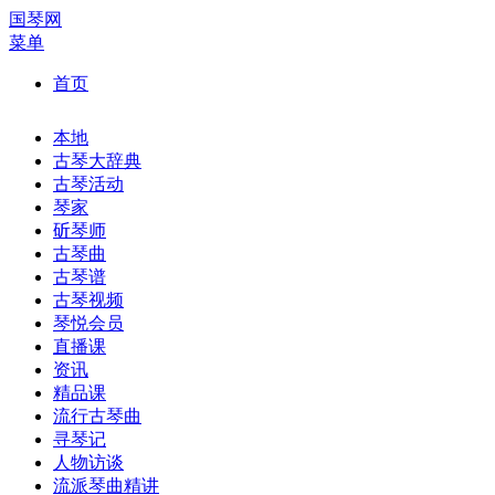
国琴网
菜单
首页
本地
古琴大辞典
古琴活动
琴家
斫琴师
古琴曲
古琴谱
古琴视频
琴悦会员
直播课
资讯
精品课
流行古琴曲
寻琴记
人物访谈
流派琴曲精讲