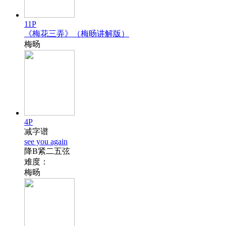
11P
《梅花三弄》（梅旸讲解版）
梅旸
4P
减字谱
see you again
降B紧二五弦
难度：
梅旸