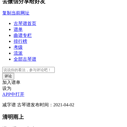
去微信分享给好友
复制当前网址
古琴谱首页
谱单
曲谱专栏
排行榜
考级
流派
全部古琴谱
评论
加入谱单
设为
APP中打开
减字谱
古琴谱
发布时间：2021-04-02
清明雨上