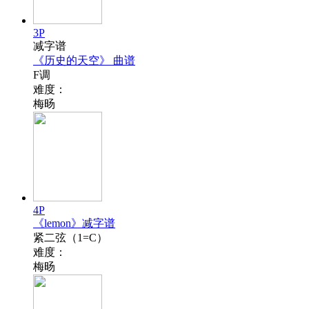
3P
减字谱
《历史的天空》 曲谱
F调
难度：
梅旸
4P
《lemon》减字谱
紧二弦（1=C）
难度：
梅旸