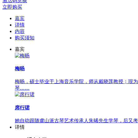
激活码兑换
立即购买
嘉宾
详情
内容
购买须知
嘉宾
梅旸
梅旸，硕士毕业于上海音乐学院，师从戴晓莲教授；现为
琴……
席行珺
她自幼跟随虞山派古琴艺术传承人朱晞先生学琴，后又考
详情