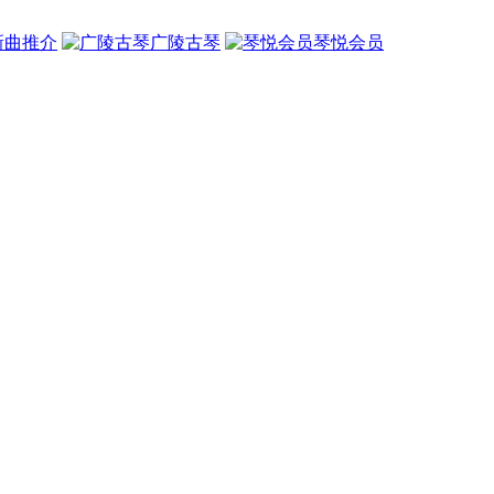
新曲推介
广陵古琴
琴悦会员