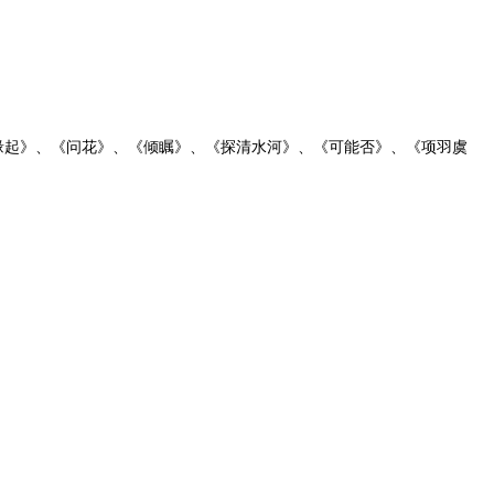
缘起》、《问花》、《倾瞩》、《探清水河》、《可能否》、《项羽虞