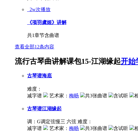
2w次播放
《项羽虞姬》讲解
共1章节
含曲谱
查看全部12条内容
流行古琴曲讲解课包15-江湖缘起
开始
古琴谱
海底
难度：
减字谱
艺术家：
梅旸
共3张曲谱
含试听
古琴谱
江湖缘起
调：G调定弦慢三 六弦
难度：
减字谱
艺术家：
梅旸
共3张曲谱
含试听