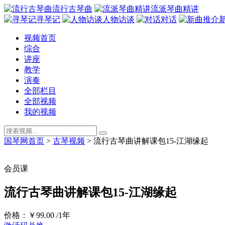
流行古琴曲
流派琴曲精讲
寻琴记
人物访谈
对话
视频首页
综合
讲座
教学
演奏
全部栏目
全部视频
我的视频
国琴网首页
>
古琴视频
>
流行古琴曲讲解课包15-江湖缘起
会员课
流行古琴曲讲解课包15-江湖缘起
价格：
￥99
.00
/1年