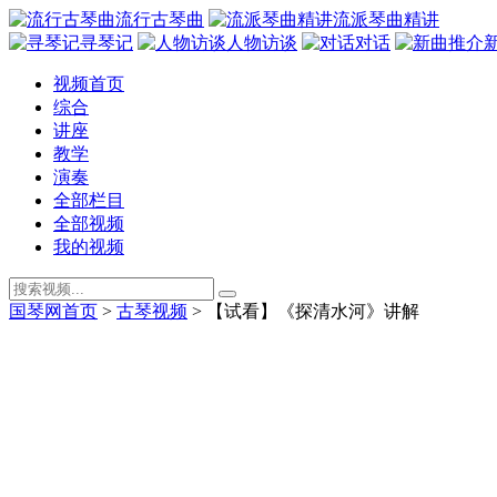
流行古琴曲
流派琴曲精讲
寻琴记
人物访谈
对话
视频首页
综合
讲座
教学
演奏
全部栏目
全部视频
我的视频
国琴网首页
>
古琴视频
>
【试看】《探清水河》讲解