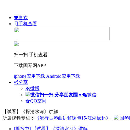
喜欢
手机查看
扫一扫 手机查看
下载国琴网APP
iphone应用下载
Android应用下载
分享
微博
微信扫一扫,分享朋友圈
▼
微信
QQ空间
【试看】《探清水河》讲解
所属视频专栏：
《流行古琴曲讲解课包15-江湖缘起》
|
国琴
[播放中]
【试看】《探清水河》讲解