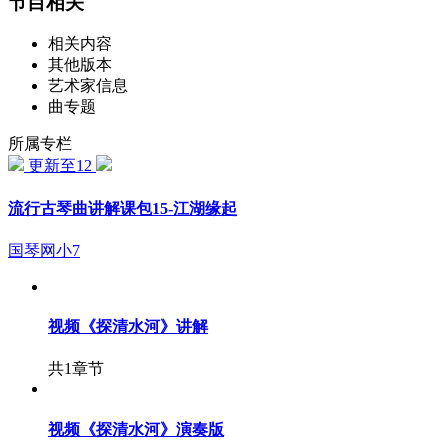
节目相关
相关内容
其他版本
艺术家信息
曲专题
所属专栏
更新至12
流行古琴曲讲解课包15-江湖缘起
国琴网小7
视频
《探清水河》讲解
共1章节
视频
《探清水河》演奏版