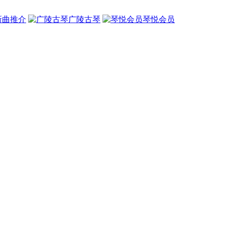
新曲推介
广陵古琴
琴悦会员