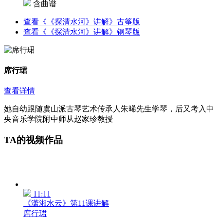
含曲谱
查看《《探清水河》讲解》古筝版
查看《《探清水河》讲解》钢琴版
席行珺
查看详情
她自幼跟随虞山派古琴艺术传承人朱晞先生学琴，后又考入中
央音乐学院附中师从赵家珍教授
TA的视频作品
11:11
《潇湘水云》第11课讲解
席行珺