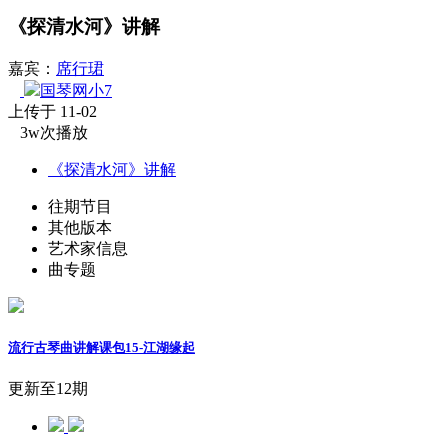
《探清水河》讲解
嘉宾：
席行珺
国琴网小7
上传于 11-02
3w次播放
《探清水河》讲解
往期节目
其他版本
艺术家信息
曲专题
流行古琴曲讲解课包15-江湖缘起
更新至12期