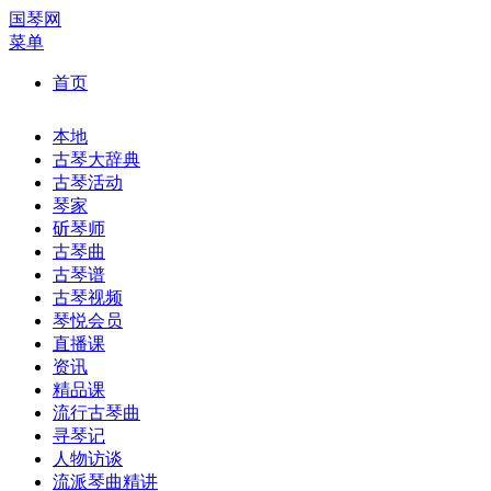
国琴网
菜单
首页
本地
古琴大辞典
古琴活动
琴家
斫琴师
古琴曲
古琴谱
古琴视频
琴悦会员
直播课
资讯
精品课
流行古琴曲
寻琴记
人物访谈
流派琴曲精讲