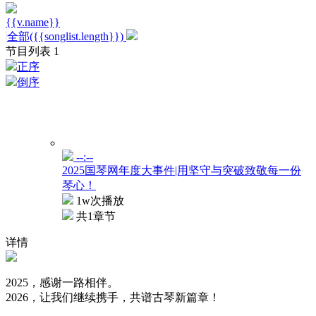
{{v.name}}
全部({{songlist.length}})
节目列表
1
正序
倒序
--:--
2025国琴网年度大事件|用坚守与突破致敬每一份
琴心！
1w次播放
共1章节
详情
2025，感谢一路相伴。
2026，让我们继续携手，共谱古琴新篇章！