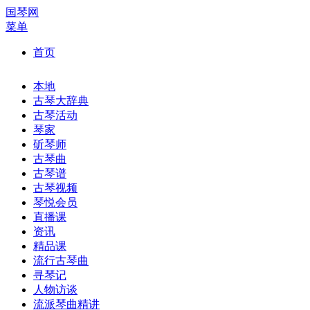
国琴网
菜单
首页
本地
古琴大辞典
古琴活动
琴家
斫琴师
古琴曲
古琴谱
古琴视频
琴悦会员
直播课
资讯
精品课
流行古琴曲
寻琴记
人物访谈
流派琴曲精讲