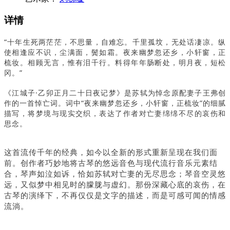
详情
“十年生死两茫茫，不思量，自难忘。千里孤坟，无处话凄凉。纵
使相逢应不识，尘满面，鬓如霜。夜来幽梦忽还乡，小轩窗，正
梳妆。相顾无言，惟有泪千行。料得年年肠断处，明月夜，短松
冈。”
《江城子·乙卯正月二十日夜记梦》是苏轼为悼念原配妻子王弗创
作的一首悼亡词。词中“夜来幽梦忽还乡，小轩窗，正梳妆”的细腻
描写，将梦境与现实交织，表达了作者对亡妻绵绵不尽的哀伤和
思念。
这首流传千年的经典，如今以全新的形式重新呈现在我们面
前。创作者巧妙地将古琴的悠远音色与现代流行音乐元素结
合，琴声如泣如诉，恰如苏轼对亡妻的无尽思念；琴音空灵悠
远，又似梦中相见时的朦胧与虚幻。那份深藏心底的哀伤，在
古琴的演绎下，不再仅仅是文字的描述，而是可感可闻的情感
流淌。