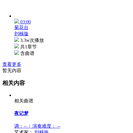
03:00
菊花台
刘秭璇
3.3w次播放
共1章节
含曲谱
查看更多
暂无内容
相关内容
相关曲谱
夜记梦
调：-- | 演奏难度：
--
艺术家：
刘秭璇