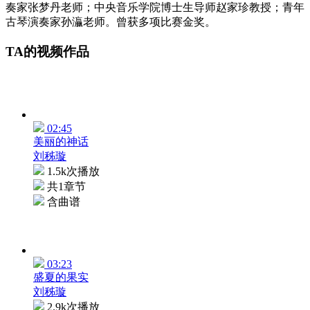
奏家张梦丹老师；中央音乐学院博士生导师赵家珍教授；青年
古琴演奏家孙灜老师。曾获多项比赛金奖。
TA的视频作品
02:45
美丽的神话
刘秭璇
1.5k次播放
共1章节
含曲谱
03:23
盛夏的果实
刘秭璇
2.9k次播放