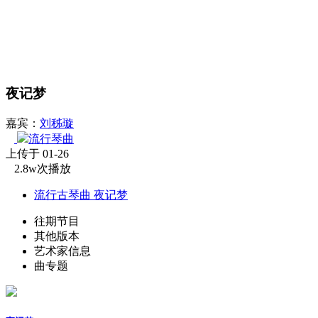
夜记梦
嘉宾：
刘秭璇
流行琴曲
上传于 01-26
2.8w次播放
流行古琴曲 夜记梦
往期节目
其他版本
艺术家信息
曲专题