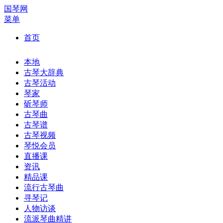
国琴网
菜单
首页
本地
古琴大辞典
古琴活动
琴家
斫琴师
古琴曲
古琴谱
古琴视频
琴悦会员
直播课
资讯
精品课
流行古琴曲
寻琴记
人物访谈
流派琴曲精讲