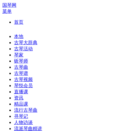
国琴网
菜单
首页
本地
古琴大辞典
古琴活动
琴家
斫琴师
古琴曲
古琴谱
古琴视频
琴悦会员
直播课
资讯
精品课
流行古琴曲
寻琴记
人物访谈
流派琴曲精讲