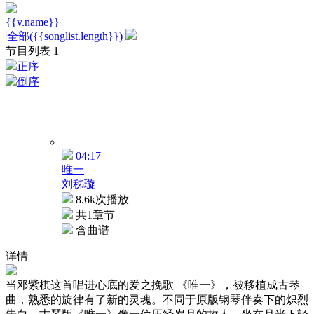
{{v.name}}
全部({{songlist.length}})
节目列表
1
正序
倒序
04:17
唯一
刘秭璇
8.6k次播放
共1章节
含曲谱
详情
当邓紫棋这首唱进心底的爱之挽歌 《唯一》，被移植成古琴
曲，熟悉的旋律有了新的灵魂。不同于原版钢琴伴奏下的炽烈