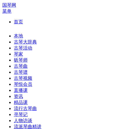
国琴网
菜单
首页
本地
古琴大辞典
古琴活动
琴家
斫琴师
古琴曲
古琴谱
古琴视频
琴悦会员
直播课
资讯
精品课
流行古琴曲
寻琴记
人物访谈
流派琴曲精讲