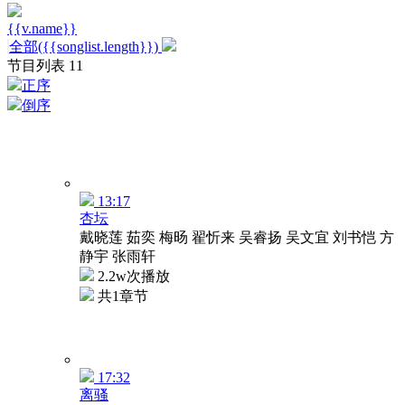
{{v.name}}
全部({{songlist.length}})
节目列表
11
正序
倒序
13:17
杏坛
戴晓莲 茹奕 梅旸 翟忻来 吴睿扬 吴文宜 刘书恺 方
静宇 张雨轩
2.2w次播放
共1章节
17:32
离骚