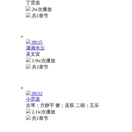
丁霓裳
2w次播放
共1章节
09:15
潇湘水云
吴文宜
1.9w次播放
共1章节
09:52
小霓裳
古琴：方静宇 箫：吴双 二胡：王乐
2.1w次播放
共1章节