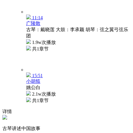
11:14
广陵散
古琴：戴晓莲 大鼓：李承颖 胡琴：弦之翼弓弦乐
团
1.9w次播放
共1章节
15:51
小胡笳
姚公白
2.1w次播放
共1章节
详情
古琴讲述中国故事