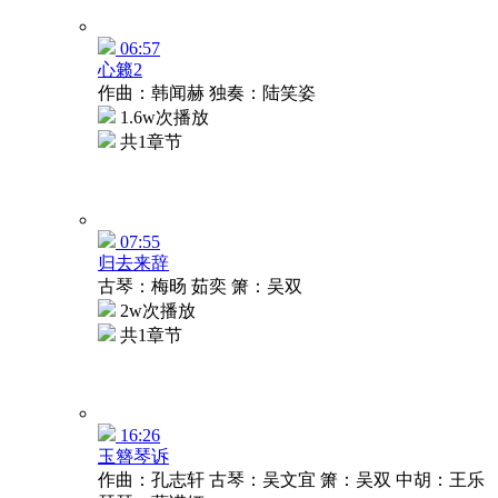
06:57
心籁2
作曲：韩闻赫 独奏：陆笑姿
1.6w次播放
共1章节
07:55
归去来辞
古琴：梅旸 茹奕 箫：吴双
2w次播放
共1章节
16:26
玉簪琴诉
作曲：孔志轩 古琴：吴文宜 箫：吴双 中胡：王乐