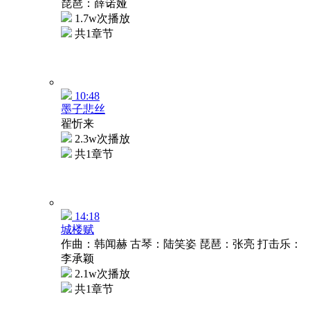
琵琶：薛诺娅
1.7w次播放
共1章节
10:48
墨子悲丝
翟忻来
2.3w次播放
共1章节
14:18
城楼赋
作曲：韩闻赫 古琴：陆笑姿 琵琶：张亮 打击乐：
李承颖
2.1w次播放
共1章节