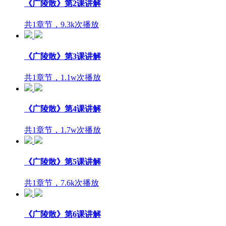
《广陵散》第2课讲解
共1章节，9.3k次播放
《广陵散》第3课讲解
共1章节，1.1w次播放
《广陵散》第4课讲解
共1章节，1.7w次播放
《广陵散》第5课讲解
共1章节，7.6k次播放
《广陵散》第6课讲解