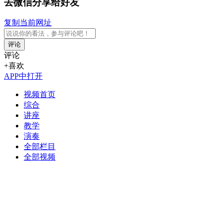
去微信分享给好友
复制当前网址
评论
评论
+喜欢
APP中打开
视频首页
综合
讲座
教学
演奏
全部栏目
全部视频