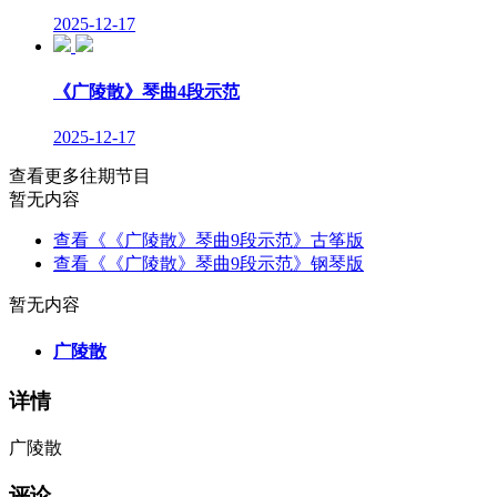
2025-12-17
《广陵散》琴曲4段示范
2025-12-17
查看更多往期节目
暂无内容
查看《《广陵散》琴曲9段示范》古筝版
查看《《广陵散》琴曲9段示范》钢琴版
暂无内容
广陵散
详情
广陵散
评论