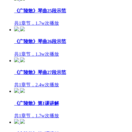
《广陵散》琴曲25段示范
共1章节，1.7w次播放
《广陵散》琴曲26段示范
共1章节，1.3w次播放
《广陵散》琴曲27段示范
共1章节，2.4w次播放
《广陵散》第1课讲解
共1章节，1.7w次播放