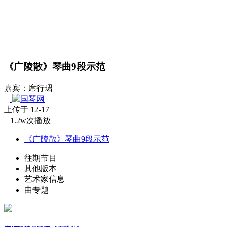
《广陵散》琴曲9段示范
嘉宾：席行珺
国琴网
上传于 12-17
1.2w次播放
《广陵散》琴曲9段示范
往期节目
其他版本
艺术家信息
曲专题