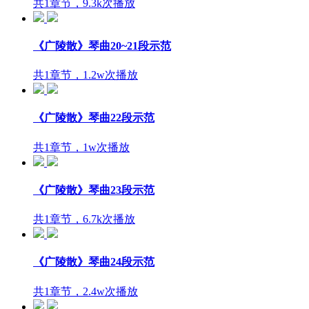
共1章节，9.3k次播放
《广陵散》琴曲20~21段示范
共1章节，1.2w次播放
《广陵散》琴曲22段示范
共1章节，1w次播放
《广陵散》琴曲23段示范
共1章节，6.7k次播放
《广陵散》琴曲24段示范
共1章节，2.4w次播放