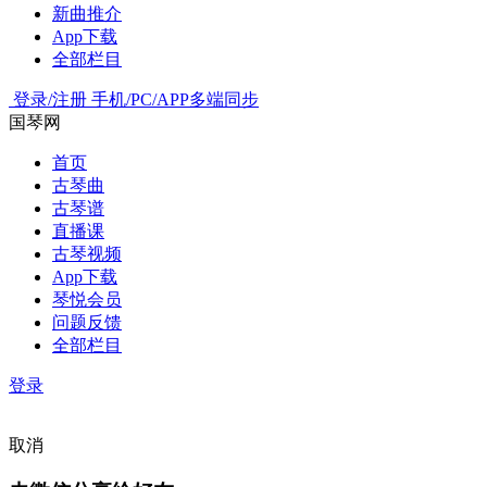
新曲推介
App下载
全部栏目
登录/注册
手机/PC/APP多端同步
国琴网
首页
古琴曲
古琴谱
直播课
古琴视频
App下载
琴悦会员
问题反馈
全部栏目
登录
取消