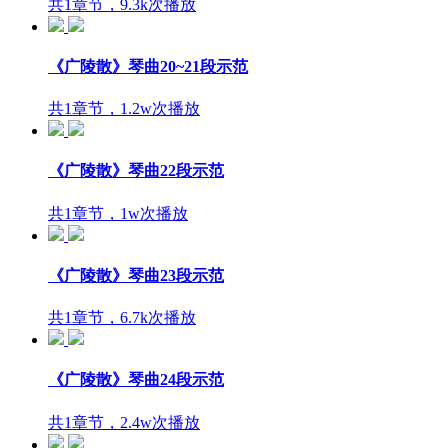
共1章节，9.3k次播放
《广陵散》琴曲20~21段示范
共1章节，1.2w次播放
《广陵散》琴曲22段示范
共1章节，1w次播放
《广陵散》琴曲23段示范
共1章节，6.7k次播放
《广陵散》琴曲24段示范
共1章节，2.4w次播放