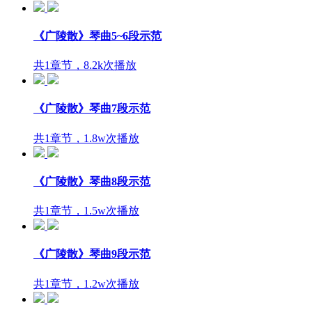
《广陵散》琴曲5~6段示范
共1章节，8.2k次播放
《广陵散》琴曲7段示范
共1章节，1.8w次播放
《广陵散》琴曲8段示范
共1章节，1.5w次播放
《广陵散》琴曲9段示范
共1章节，1.2w次播放