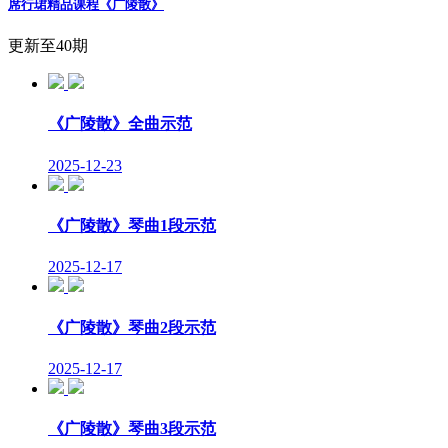
席行珺精品课程《广陵散》
更新至40期
《广陵散》全曲示范
2025-12-23
《广陵散》琴曲1段示范
2025-12-17
《广陵散》琴曲2段示范
2025-12-17
《广陵散》琴曲3段示范