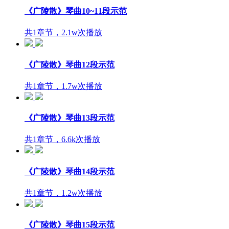
《广陵散》琴曲10~11段示范
共1章节，2.1w次播放
《广陵散》琴曲12段示范
共1章节，1.7w次播放
《广陵散》琴曲13段示范
共1章节，6.6k次播放
《广陵散》琴曲14段示范
共1章节，1.2w次播放
《广陵散》琴曲15段示范