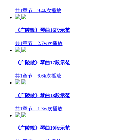
共1章节，9.4k次播放
《广陵散》琴曲16段示范
共1章节，2.7w次播放
《广陵散》琴曲17段示范
共1章节，6.6k次播放
《广陵散》琴曲18段示范
共1章节，1.3w次播放
《广陵散》琴曲19段示范