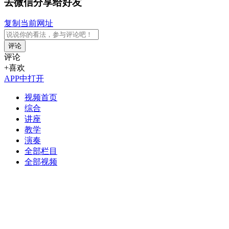
去微信分享给好友
复制当前网址
评论
评论
+喜欢
APP中打开
视频首页
综合
讲座
教学
演奏
全部栏目
全部视频