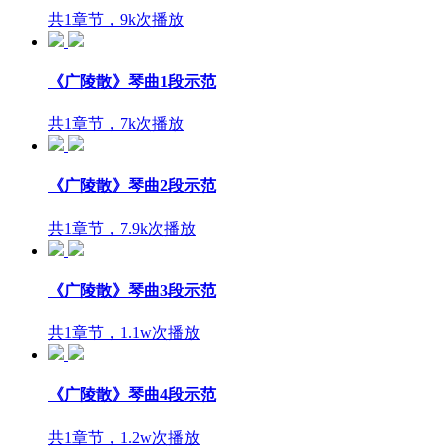
共1章节，9k次播放
《广陵散》琴曲1段示范
共1章节，7k次播放
《广陵散》琴曲2段示范
共1章节，7.9k次播放
《广陵散》琴曲3段示范
共1章节，1.1w次播放
《广陵散》琴曲4段示范
共1章节，1.2w次播放