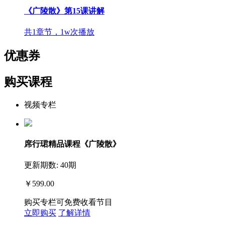
《广陵散》第15课讲解
共1章节，1w次播放
优惠券
购买课程
视频专栏
席行珺精品课程《广陵散》
更新期数: 40期
￥599.00
购买专栏可免费收看节目
立即购买
了解详情