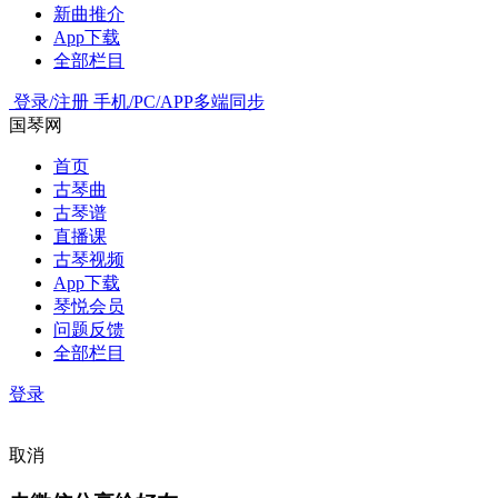
新曲推介
App下载
全部栏目
登录/注册
手机/PC/APP多端同步
国琴网
首页
古琴曲
古琴谱
直播课
古琴视频
App下载
琴悦会员
问题反馈
全部栏目
登录
取消