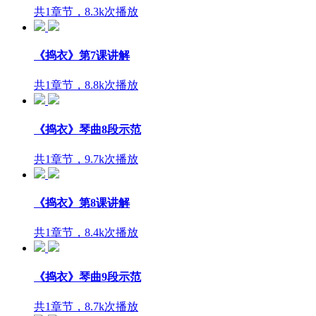
共1章节，8.3k次播放
《捣衣》第7课讲解
共1章节，8.8k次播放
《捣衣》琴曲8段示范
共1章节，9.7k次播放
《捣衣》第8课讲解
共1章节，8.4k次播放
《捣衣》琴曲9段示范
共1章节，8.7k次播放