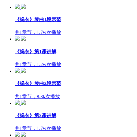
《捣衣》琴曲1段示范
共1章节，1.7w次播放
《捣衣》第1课讲解
共1章节，1.2w次播放
《捣衣》琴曲2段示范
共1章节，8.3k次播放
《捣衣》第2课讲解
共1章节，1.7w次播放