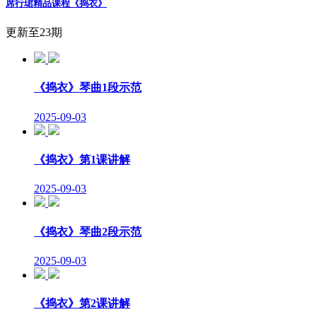
席行珺精品课程《捣衣》
更新至23期
《捣衣》琴曲1段示范
2025-09-03
《捣衣》第1课讲解
2025-09-03
《捣衣》琴曲2段示范
2025-09-03
《捣衣》第2课讲解