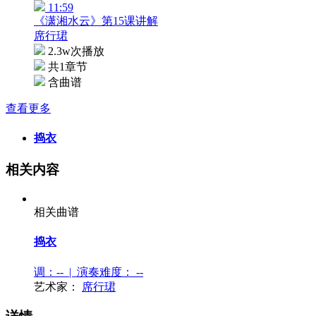
11:59
《潇湘水云》第15课讲解
席行珺
2.3w次播放
共1章节
含曲谱
查看更多
捣衣
相关内容
相关曲谱
捣衣
调：-- | 演奏难度：
--
艺术家：
席行珺