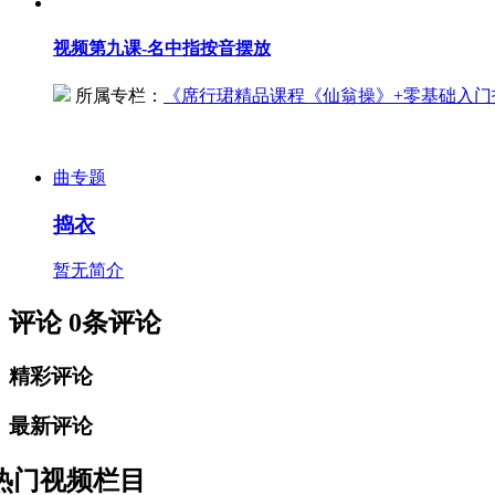
视频
第九课-名中指按音摆放
所属专栏：
《
席行珺精品课程《仙翁操》+零基础入门
曲专题
捣衣
暂无简介
评论
0
条评论
精彩评论
最新评论
热门视频栏目