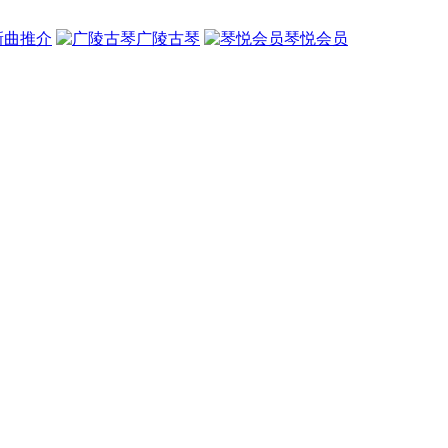
新曲推介
广陵古琴
琴悦会员