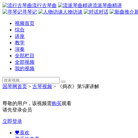
流行古琴曲
流派琴曲精讲
寻琴记
人物访谈
对话
视频首页
综合
讲座
教学
演奏
全部栏目
全部视频
我的视频
国琴网首页
>
古琴视频
>
《捣衣》第5课讲解
尊敬的用户，该视频需
购买
观看
请先登录会员
立即登录
喜欢