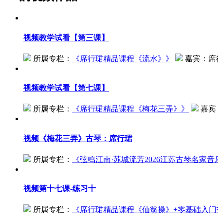
视频
教学试看【第三课】
所属专栏：
《
席行珺精品课程《流水》
》
嘉宾：
席
视频
教学试看【第七课】
所属专栏：
《
席行珺精品课程《梅花三弄》
》
嘉宾
视频
《梅花三弄》古琴：席行珺
所属专栏：
《
弦鸣江南·苏城流芳2026江苏古琴名家音
视频
第十七课-练习十
所属专栏：
《
席行珺精品课程《仙翁操》+零基础入门