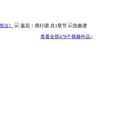
指法
》
嘉宾：
席行珺
共1章节
含曲谱
查看全部478个视频作品>