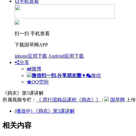
手机查看
扫一扫 手机查看
下载国琴网APP
iphone应用下载
Android应用下载
分享
微博
微信扫一扫,分享朋友圈
▼
微信
QQ空间
《捣衣》第5课讲解
所属视频专栏：
《 席行珺精品课程《捣衣》》
|
国琴网
上传于
[播放中]
《捣衣》第5课讲解
相关内容