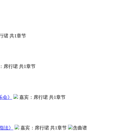
行珺
共1章节
：
席行珺
共1章节
乐会
》
嘉宾：
席行珺
共1章节
指法
》
嘉宾：
席行珺
共1章节
含曲谱