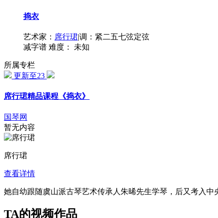
捣衣
艺术家：
席行珺
|
调：紧二五七弦定弦
减字谱
难度：
未知
所属专栏
更新至23
席行珺精品课程《捣衣》
国琴网
暂无内容
席行珺
查看详情
她自幼跟随虞山派古琴艺术传承人朱晞先生学琴，后又考入中
TA的视频作品