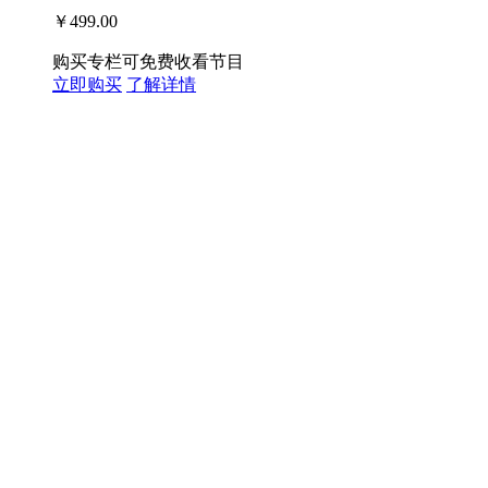
￥499.00
购买专栏可免费收看节目
立即购买
了解详情