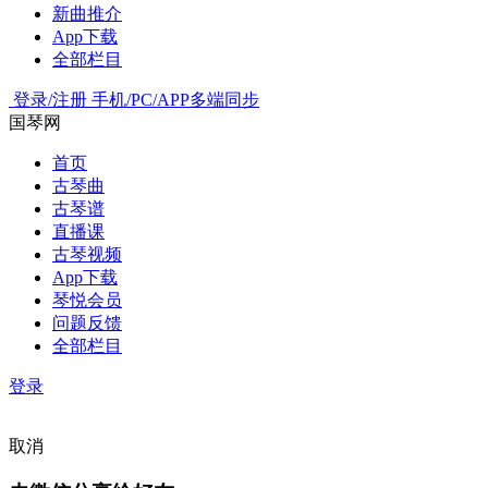
新曲推介
App下载
全部栏目
登录/注册
手机/PC/APP多端同步
国琴网
首页
古琴曲
古琴谱
直播课
古琴视频
App下载
琴悦会员
问题反馈
全部栏目
登录
取消