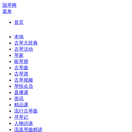
国琴网
菜单
首页
本地
古琴大辞典
古琴活动
琴家
斫琴师
古琴曲
古琴谱
古琴视频
琴悦会员
直播课
资讯
精品课
流行古琴曲
寻琴记
人物访谈
流派琴曲精讲