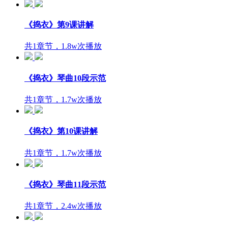
《捣衣》第9课讲解
共1章节，1.8w次播放
《捣衣》琴曲10段示范
共1章节，1.7w次播放
《捣衣》第10课讲解
共1章节，1.7w次播放
《捣衣》琴曲11段示范
共1章节，2.4w次播放