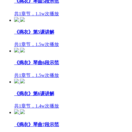
《捣衣》琴曲5段示范
共1章节，1.1w次播放
《捣衣》第5课讲解
共1章节，1.5w次播放
《捣衣》琴曲6段示范
共1章节，1.5w次播放
《捣衣》第6课讲解
共1章节，1.4w次播放
《捣衣》琴曲7段示范