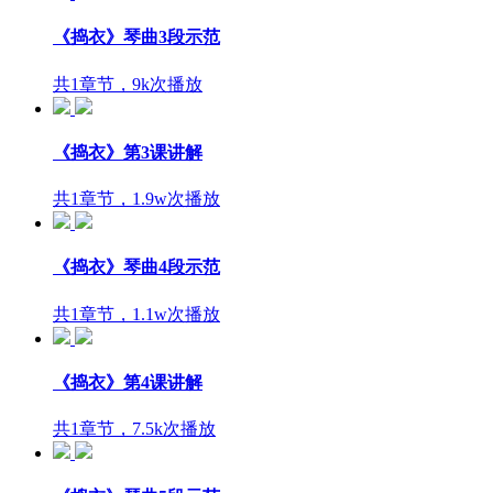
《捣衣》琴曲3段示范
共1章节，9k次播放
《捣衣》第3课讲解
共1章节，1.9w次播放
《捣衣》琴曲4段示范
共1章节，1.1w次播放
《捣衣》第4课讲解
共1章节，7.5k次播放