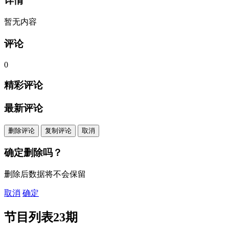
详情
暂无内容
评论
0
精彩评论
最新评论
删除评论
复制评论
取消
确定删除吗？
删除后数据将不会保留
取消
确定
节目列表
23期