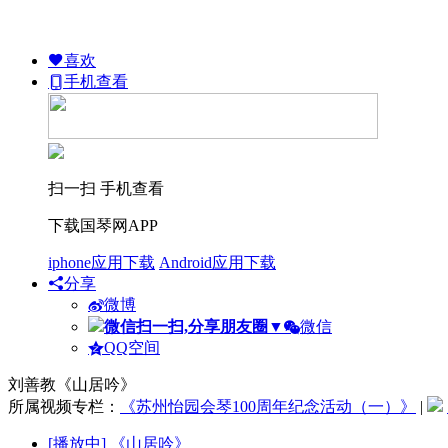
喜欢
手机查看
扫一扫 手机查看
下载国琴网APP
iphone应用下载
Android应用下载
分享
微博
微信扫一扫,分享朋友圈
▼
微信
QQ空间
刘善教《山居吟》
所属视频专栏：
《苏州怡园会琴100周年纪念活动（一）》
|
[播放中]
《山居吟》