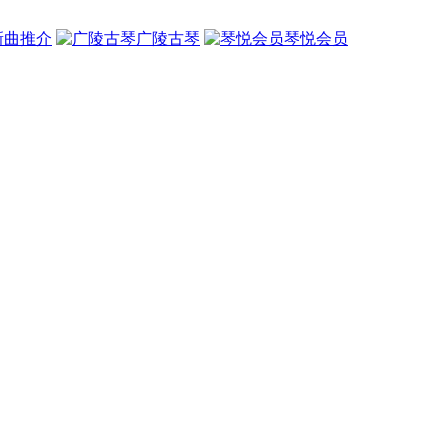
新曲推介
广陵古琴
琴悦会员