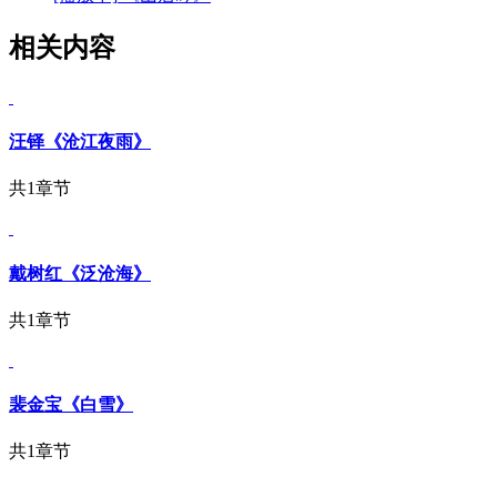
相关内容
汪铎《沧江夜雨》
共1章节
戴树红《泛沧海》
共1章节
裴金宝《白雪》
共1章节