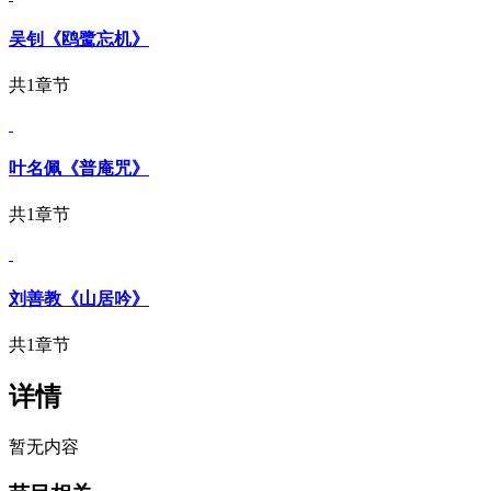
吴钊《鸥鹭忘机》
共1章节
叶名佩《普庵咒》
共1章节
刘善教《山居吟》
共1章节
详情
暂无内容