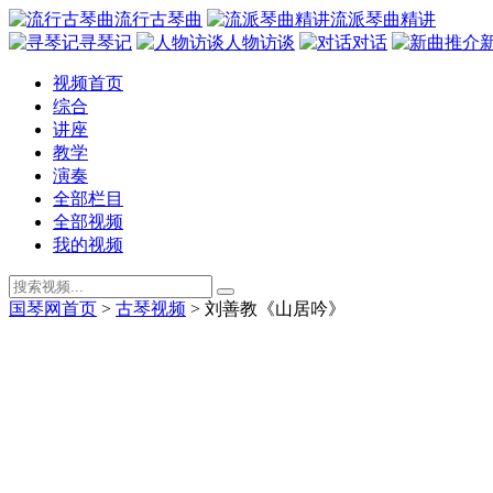
流行古琴曲
流派琴曲精讲
寻琴记
人物访谈
对话
视频首页
综合
讲座
教学
演奏
全部栏目
全部视频
我的视频
国琴网首页
>
古琴视频
>
刘善教《山居吟》