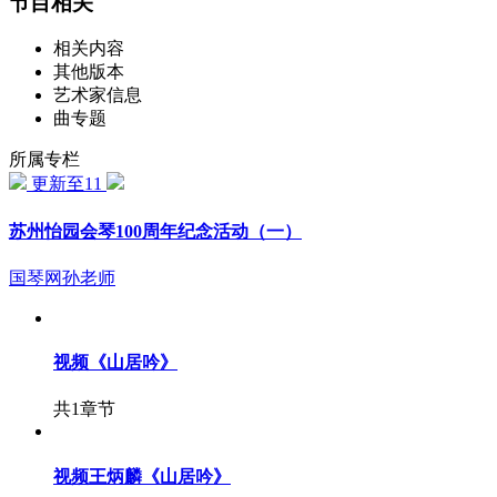
节目相关
相关内容
其他版本
艺术家信息
曲专题
所属专栏
更新至11
苏州怡园会琴100周年纪念活动（一）
国琴网孙老师
视频
《山居吟》
共1章节
视频
王炳麟《山居吟》