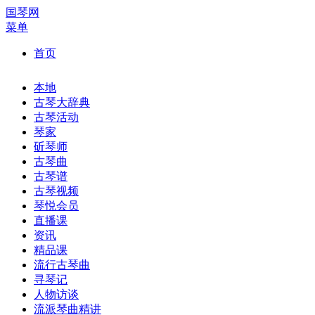
国琴网
菜单
首页
本地
古琴大辞典
古琴活动
琴家
斫琴师
古琴曲
古琴谱
古琴视频
琴悦会员
直播课
资讯
精品课
流行古琴曲
寻琴记
人物访谈
流派琴曲精讲