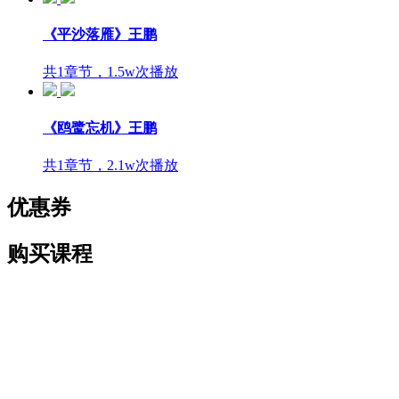
《平沙落雁》王鹏
共1章节，1.5w次播放
《鸥鹭忘机》王鹏
共1章节，2.1w次播放
优惠券
购买课程