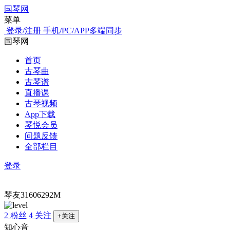
国琴网
菜单
登录/注册
手机/PC/APP多端同步
国琴网
首页
古琴曲
古琴谱
直播课
古琴视频
App下载
琴悦会员
问题反馈
全部栏目
登录
琴友31606292M
2 粉丝
4 关注
+关注
知心音