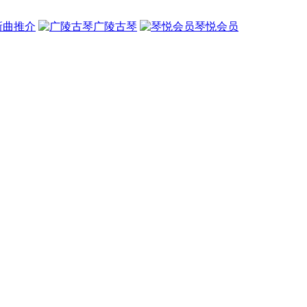
新曲推介
广陵古琴
琴悦会员