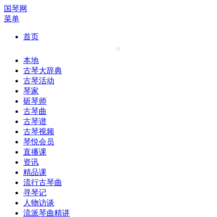
国琴网
菜单
首页
本地
古琴大辞典
古琴活动
琴家
斫琴师
古琴曲
古琴谱
古琴视频
琴悦会员
直播课
资讯
精品课
流行古琴曲
寻琴记
人物访谈
流派琴曲精讲