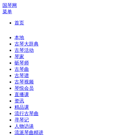
国琴网
菜单
首页
本地
古琴大辞典
古琴活动
琴家
斫琴师
古琴曲
古琴谱
古琴视频
琴悦会员
直播课
资讯
精品课
流行古琴曲
寻琴记
人物访谈
流派琴曲精讲